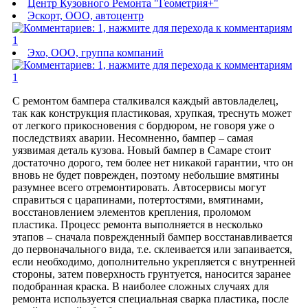
Центр Кузовного Ремонта "Геометрия+"
Эскорт, ООО, автоцентр
1
Эхо, ООО, группа компаний
1
С ремонтом бампера сталкивался каждый автовладелец,
так как конструкция пластиковая, хрупкая, треснуть может
от легкого прикосновения с бордюром, не говоря уже о
последствиях аварии. Несомненно, бампер – самая
уязвимая деталь кузова. Новый бампер в Самаре стоит
достаточно дорого, тем более нет никакой гарантии, что он
вновь не будет поврежден, поэтому небольшие вмятины
разумнее всего отремонтировать. Автосервисы могут
справиться с царапинами, потертостями, вмятинами,
восстановлением элементов крепления, проломом
пластика. Процесс ремонта выполняется в несколько
этапов – сначала поврежденный бампер восстанавливается
до первоначального вида, т.е. склеивается или запаивается,
если необходимо, дополнительно укрепляется с внутренней
стороны, затем поверхность грунтуется, наносится заранее
подобранная краска. В наиболее сложных случаях для
ремонта используется специальная сварка пластика, после