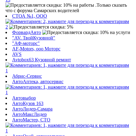
СТОА №1, ООО
2
ФорвардАвто
"AV. ТвойКузовной"
"АФ-моторс"
AF-Motors, ооо Моторс
AVS
Avtobox63 Кузовной ремонт
1
Абрис-Сервис
АвтоАптека, автосервис
1
Автовыбор
АвтоКузов 163
АвтоЛидер-Самара
АвтоМаксЛидер
АвтоМастер, СТО
1