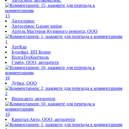
АвтоОкей, автокомплекс
15
Автосервис
Автосервис Garage tuning
Артель Мастеров Кузовного ремонта, ООО
1
АртКар
Буцефал, ИП Козин
ВолгаТехКонтроль
Гэмбл, ООО, автоцентр
16
Дубки, ООО
2
Инросавто, автоцентр
10
Капитал-Авто, ООО, автоцентр