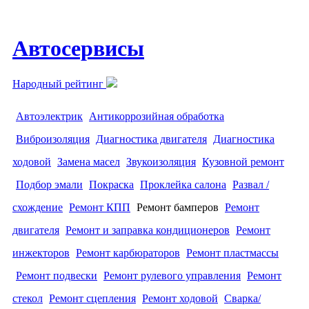
Автосервисы
Народный рейтинг
Автоэлектрик
Антикоррозийная обработка
Виброизоляция
Диагностика двигателя
Диагностика
ходовой
Замена масел
Звукоизоляция
Кузовной ремонт
Подбор эмали
Покраска
Проклейка салона
Развал /
схождение
Ремонт КПП
Ремонт бамперов
Ремонт
двигателя
Ремонт и заправка кондиционеров
Ремонт
инжекторов
Ремонт карбюраторов
Ремонт пластмассы
Ремонт подвески
Ремонт рулевого управления
Ремонт
стекол
Ремонт сцепления
Ремонт ходовой
Сварка/