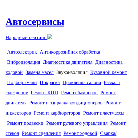
Автосервисы
Народный рейтинг
Автоэлектрик
Антикоррозийная обработка
Виброизоляция
Диагностика двигателя
Диагностика
ходовой
Замена масел
Звукоизоляция
Кузовной ремонт
Подбор эмали
Покраска
Проклейка салона
Развал /
схождение
Ремонт КПП
Ремонт бамперов
Ремонт
двигателя
Ремонт и заправка кондиционеров
Ремонт
инжекторов
Ремонт карбюраторов
Ремонт пластмассы
Ремонт подвески
Ремонт рулевого управления
Ремонт
стекол
Ремонт сцепления
Ремонт ходовой
Сварка/