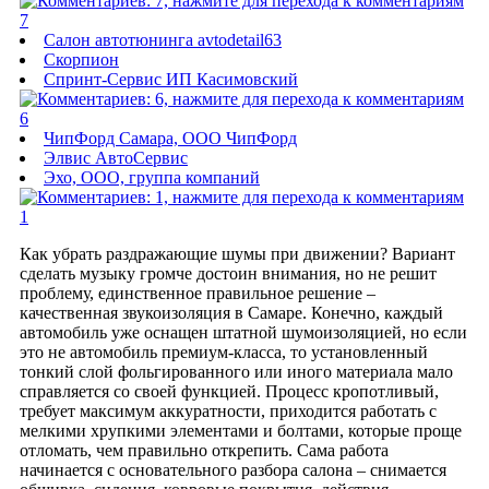
7
Салон автотюнинга avtodetail63
Скорпион
Спринт-Сервис ИП Касимовский
6
ЧипФорд Самара, ООО ЧипФорд
Элвис АвтоСервис
Эхо, ООО, группа компаний
1
Как убрать раздражающие шумы при движении? Вариант
сделать музыку громче достоин внимания, но не решит
проблему, единственное правильное решение –
качественная звукоизоляция в Самаре. Конечно, каждый
автомобиль уже оснащен штатной шумоизоляцией, но если
это не автомобиль премиум-класса, то установленный
тонкий слой фольгированного или иного материала мало
справляется со своей функцией. Процесс кропотливый,
требует максимум аккуратности, приходится работать с
мелкими хрупкими элементами и болтами, которые проще
отломать, чем правильно открепить. Сама работа
начинается с основательного разбора салона – снимается