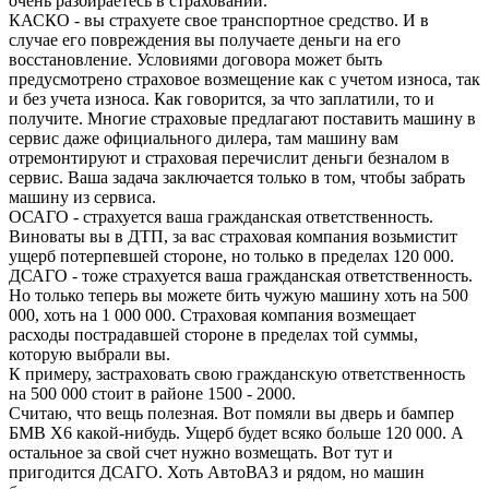
очень разбираетесь в страховании.
КАСКО - вы страхуете свое транспортное средство. И в
случае его повреждения вы получаете деньги на его
восстановление. Условиями договора может быть
предусмотрено страховое возмещение как с учетом износа, так
и без учета износа. Как говорится, за что заплатили, то и
получите. Многие страховые предлагают поставить машину в
сервис даже официального дилера, там машину вам
отремонтируют и страховая перечислит деньги безналом в
сервис. Ваша задача заключается только в том, чтобы забрать
машину из сервиса.
ОСАГО - страхуется ваша гражданская ответственность.
Виноваты вы в ДТП, за вас страховая компания возьмистит
ущерб потерпевшей стороне, но только в пределах 120 000.
ДСАГО - тоже страхуется ваша гражданская ответственность.
Но только теперь вы можете бить чужую машину хоть на 500
000, хоть на 1 000 000. Страховая компания возмещает
расходы пострадавшей стороне в пределах той суммы,
которую выбрали вы.
К примеру, застраховать свою гражданскую ответственность
на 500 000 стоит в районе 1500 - 2000.
Считаю, что вещь полезная. Вот помяли вы дверь и бампер
БМВ Х6 какой-нибудь. Ущерб будет всяко больше 120 000. А
остальное за свой счет нужно возмещать. Вот тут и
пригодится ДСАГО. Хоть АвтоВАЗ и рядом, но машин