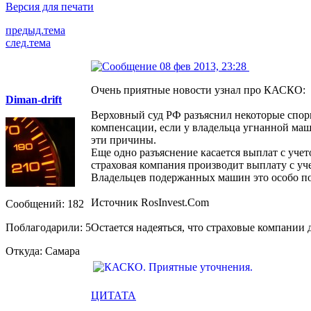
Версия для печати
предыд.тема
след.тема
08 фев 2013, 23:28
Очень приятные новости узнал про КАСКО:
Diman-drift
Верховный суд РФ разъяснил некоторые спор
компенсации, если у владельца угнанной маш
эти причины.
Еще одно разъяснение касается выплат с уче
страховая компания производит выплату с уч
Владельцев подержанных машин это особо по
Источник RosInvest.Com
Сообщений: 182
Поблагодарили: 5
Остается надеяться, что страховые компании
Откуда: Самара
ЦИТАТА