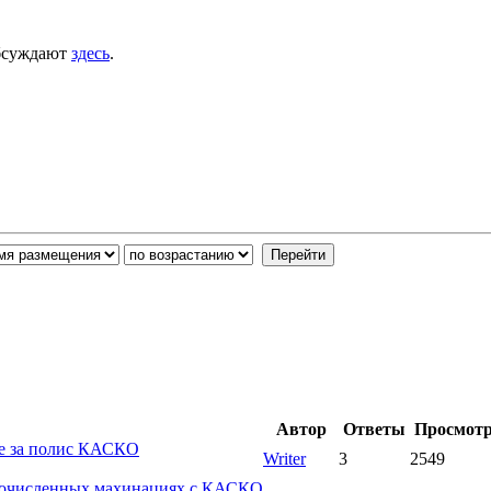
обсуждают
здесь
.
Автор
Ответы
Просмот
ше за полис КАСКО
Writer
3
2549
ногочисленных махинациях с КАСКО