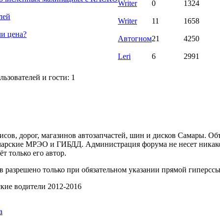
Writer
0
1324
лей
Writer
11
1658
ли цена?
Автогном
21
4250
Leri
6
2991
ьзователей и гости: 1
ов, дорог, магазинов автозапчастей, шин и дисков Самары. Об
арские МРЭО и ГИБДД. Администрация форума не несет никакой
т только его автор.
 разрешено только при обязательном указании прямой гиперссы
ские водители 2012-2016