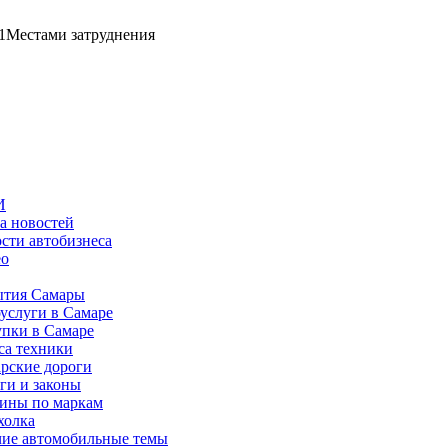
1
Местами затруднения
И
а новостей
сти автобизнеса
ео
тия Самары
услуги в Самаре
пки в Самаре
са техники
рские дороги
ги и законы
ины по маркам
холка
ие автомобильные темы