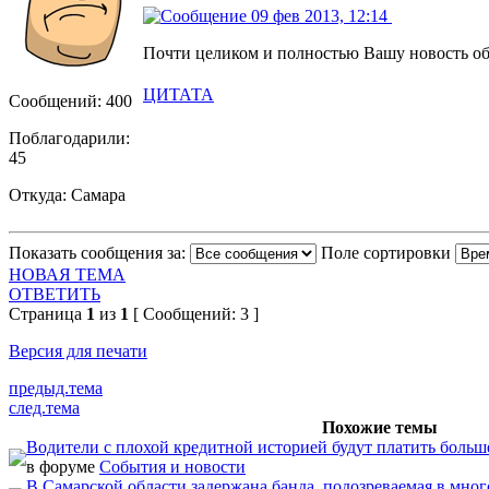
09 фев 2013, 12:14
Почти целиком и полностью Вашу новость 
ЦИТАТА
Сообщений: 400
Поблагодарили:
45
Откуда: Самара
Показать сообщения за:
Поле сортировки
НОВАЯ ТЕМА
ОТВЕТИТЬ
Страница
1
из
1
[ Сообщений: 3 ]
Версия для печати
предыд.тема
след.тема
Похожие темы
Водители с плохой кредитной историей будут платить боль
в форуме
События и новости
В Самарской области задержана банда, подозреваемая в м