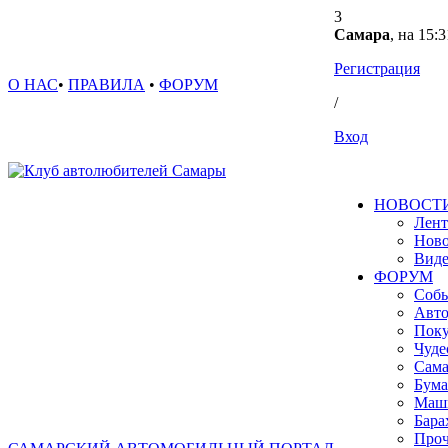
3
Самара
, на 15:3
Регистрация
О НАС
•
ПРАВИЛА
•
ФОРУМ
/
Вход
НОВОСТ
Лент
Ново
Вид
ФОРУМ
Собы
Авто
Поку
Чуде
Сама
Бума
Маш
Бара
Проч