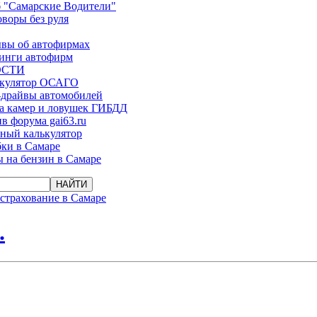
 "Самарские Водители"
оворы без руля
вы об автофирмах
инги автофирм
ОСТИ
ькулятор ОСАГО
-драйвы автомобилей
а камер и ловушек ГИБДД
в форума gai63.ru
ый калькулятор
ки в Самаре
 на бензин в Самаре
страхование в Самаре
.