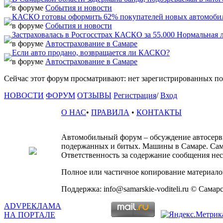
в форуме
События и новости
КАСКО готовы оформить 62% покупателей новых автомоби
в форуме
События и новости
Застраховалась в Росгосстрах КАСКО за 55.000 Нормальная 
в форуме
Автострахование в Самаре
Если авто продано, возвращается ли КАСКО?
в форуме
Автострахование в Самаре
Сейчас этот форум просматривают: нет зарегистрированных пол
НОВОСТИ
ФОРУМ
ОТЗЫВЫ
Регистрация
/
Вход
О НАС
•
ПРАВИЛА
•
КОНТАКТЫ
Автомобильный форум – обсуждение автосервис
подержанных и битых. Машины в Самаре. Сам
Ответственность за содержание сообщения несё
Полное или частичное копирование материалов
Поддержка: info@samarskie-voditeli.ru © Самар
ADV
РЕКЛАМА
НА ПОРТАЛЕ