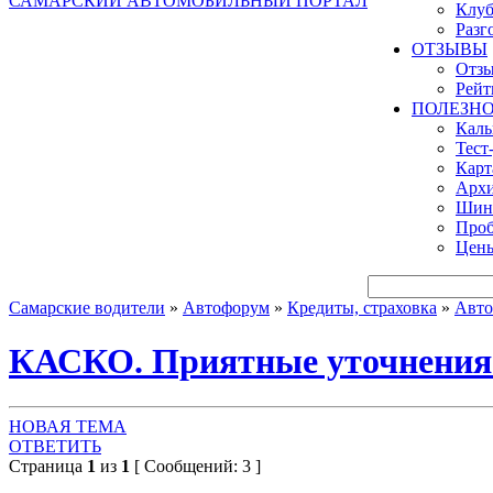
САМАРСКИЙ АВТОМОБИЛЬНЫЙ ПОРТАЛ
Клуб
Разг
ОТЗЫВЫ
Отзы
Рейт
ПОЛЕЗН
Кал
Тест
Карт
Архи
Шинн
Проб
Цены
Самарские водители
»
Автофорум
»
Кредиты, страховка
»
Авто
КАСКО. Приятные уточнения
НОВАЯ ТЕМА
ОТВЕТИТЬ
Страница
1
из
1
[ Сообщений: 3 ]