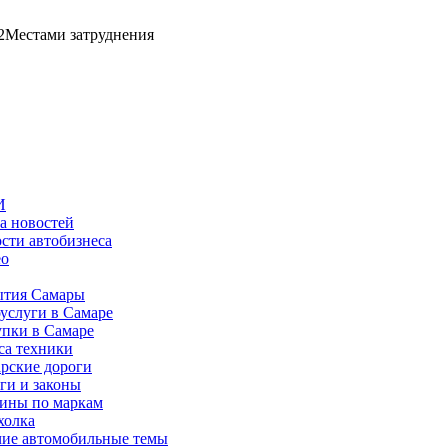
2
Местами затруднения
И
а новостей
сти автобизнеса
ео
тия Самары
услуги в Самаре
пки в Самаре
са техники
рские дороги
ги и законы
ины по маркам
холка
ие автомобильные темы