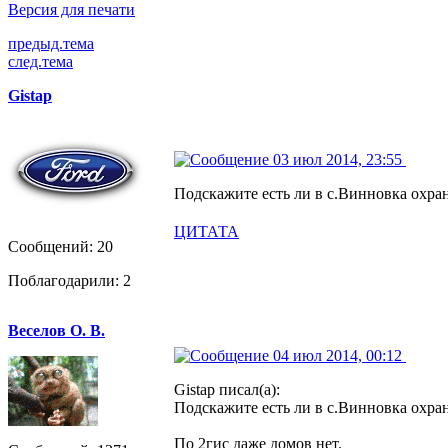
Версия для печати
предыд.тема
след.тема
Gistap
03 июл 2014, 23:55
Подскажите есть ли в с.Винновка охра
ЦИТАТА
Сообщений: 20
Поблагодарили: 2
Веселов О. В.
04 июл 2014, 00:12
Gistap писал(а):
Подскажите есть ли в с.Винновка охра
По 2гис даже домов нет.