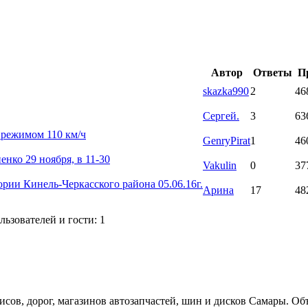
Автор
Ответы
П
skazka990
2
46
Сергей.
3
63
 режимом 110 км/ч
GenryPirat
1
46
нко 29 ноября, в 11-30
Vakulin
0
37
ории Кинель-Черкасского района 05.06.16г.
Арина
17
48
ьзователей и гости: 1
ов, дорог, магазинов автозапчастей, шин и дисков Самары. Об