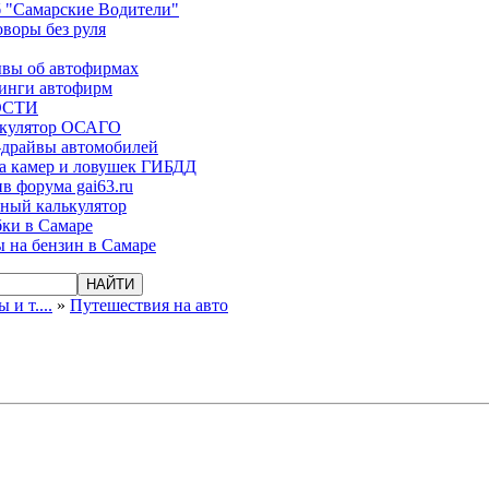
 "Самарские Водители"
оворы без руля
вы об автофирмах
инги автофирм
ОСТИ
ькулятор ОСАГО
-драйвы автомобилей
а камер и ловушек ГИБДД
в форума gai63.ru
ый калькулятор
ки в Самаре
 на бензин в Самаре
и т....
»
Путешествия на авто