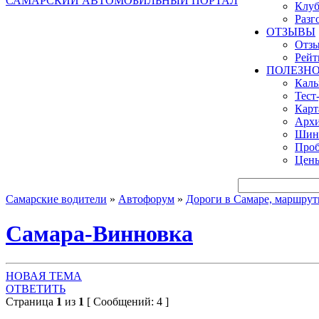
САМАРСКИЙ АВТОМОБИЛЬНЫЙ ПОРТАЛ
Клуб
Разг
ОТЗЫВЫ
Отзы
Рейт
ПОЛЕЗН
Кал
Тест
Карт
Архи
Шинн
Проб
Цены
Самарские водители
»
Автофорум
»
Дороги в Самаре, маршруты 
Самара-Винновка
НОВАЯ ТЕМА
ОТВЕТИТЬ
Страница
1
из
1
[ Сообщений: 4 ]