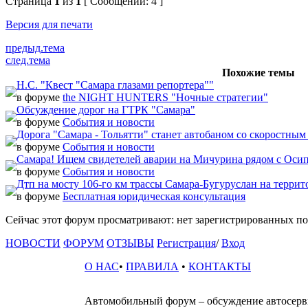
Страница
1
из
1
[ Сообщений: 4 ]
Версия для печати
предыд.тема
след.тема
Похожие темы
Н.С. "Квест "Самара глазами репортера""
в форуме
the NIGHT HUNTERS "Ночные стратегии"
Обсуждение дорог на ГТРК "Самара"
в форуме
События и новости
Дорога "Самара - Тольятти" станет автобаном со скоростным
в форуме
События и новости
Самара! Ищем свидетелей аварии на Мичурина рядом с Осипе
в форуме
События и новости
Дтп на мосту 106-го км трассы Самара-Бугуруслан на террит
в форуме
Бесплатная юридическая консультация
Сейчас этот форум просматривают: нет зарегистрированных пол
НОВОСТИ
ФОРУМ
ОТЗЫВЫ
Регистрация
/
Вход
О НАС
•
ПРАВИЛА
•
КОНТАКТЫ
Автомобильный форум – обсуждение автосервис