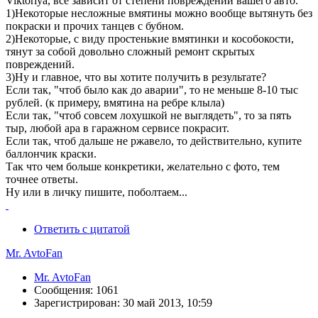
Viktoriya, всё зависит от степени повреждений вашего авто.
1)Некоторые несложные вмятины можно вообще вытянуть без
покраски и прочих танцев с бубном.
2)Некоторые, с виду простенькие вмятинки и кособокости,
тянут за собой довольно сложный ремонт скрытых
повреждений.
3)Ну и главное, что вы хотите получить в результате?
Если так, "чтоб было как до аварии", то не меньше 8-10 тыс
рублей. (к примеру, вмятина на ребре клыла)
Если так, "чтоб совсем лохушкой не выглядеть", то за пять
тыр, любой ара в гаражном сервисе покрасит.
Если так, чтоб дальше не ржавело, то действительно, купите
баллончик краски.
Так что чем больше конкретики, желательно с фото, тем
точнее ответы.
Ну или в личку пишите, поболтаем...
Ответить с цитатой
Mr. AvtoFan
Mr. AvtoFan
Сообщения: 1061
Зарегистрирован: 30 май 2013, 10:59