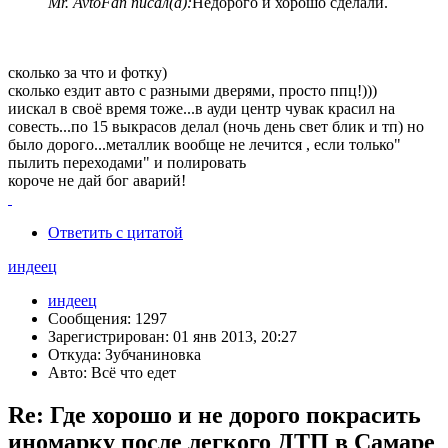
Mr. AvtoFan писал(а):
Недорого и хорошо сделали.
сколько за что и фотку)
сколько ездит авто с разными дверями, просто ппц!)))
иискал в своё время тоже...в ауди центр чувак красил на
совесть...по 15 выкрасов делал (ночь день свет блик и тп) но
было дорого...металлик вообще не лечится , если только"
пылить переходами" и полировать
короче не дай бог аварий!
Ответить с цитатой
индеец
индеец
Сообщения: 1297
Зарегистрирован: 01 янв 2013, 20:27
Откуда: Зубчаниновка
Авто: Всё что едет
Re: Где хорошо и не дорого покрасить
иномарку после легкого ДТП в Самаре