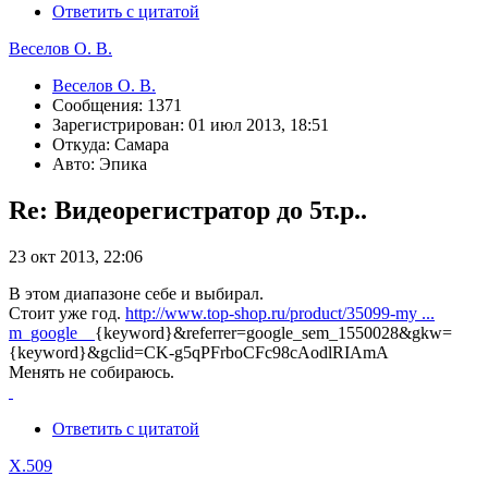
Ответить с цитатой
Веселов О. В.
Веселов О. В.
Сообщения: 1371
Зарегистрирован: 01 июл 2013, 18:51
Откуда: Самара
Авто: Эпика
Re: Видеорегистратор до 5т.р..
23 окт 2013, 22:06
В этом диапазоне себе и выбирал.
Стоит уже год.
http://www.top-shop.ru/product/35099-my ...
m_google__
{keyword}&referrer=google_sem_1550028&gkw=
{keyword}&gclid=CK-g5qPFrboCFc98cAodlRIAmA
Менять не собираюсь.
Ответить с цитатой
X.509