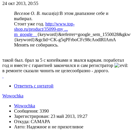
24 окт 2013, 20:55
Веселов О. В. писал(а):
В этом диапазоне себе и
выбирал.
Стоит уже год.
http://www.top-
shop.ru/product/35099-my ...
m_google__
{keyword}&referrer=google_sem_1550028&gkw
{keyword}&gclid=CK-g5qPFrboCFc98cAodlRIAmA
Менять не собираюсь.
такой был. брал за 5 с копейками и звался каркам. поработал
год и вместе с гарантией закончился и сам регистратор
в ремонте сказали чинить не целесообразно - дорого.
Ответить с цитатой
Wowochka
Wowochka
Сообщения: 3390
Зарегистрирован: 23 май 2013, 19:27
Откуда: САМАРА
Авто: Надежное и не прихотливое