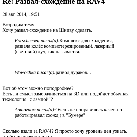
Re: Развал-схождение на RAV4
28 авг 2014, 19:51
Возродим тему.
Хочу развал-схождение на Шниву сделать.
Porscheeвец писал(а):
Комплекс для схождения,
развала колёс компьютерезированый, лазерный
(световой) луч, так называется.
Wowochka писал(а):
развод дураков...
Вот об этом можно поподробнее?
Есть ли смысл заморачиваться на 3D или подойдет обычная
технология "с лампой"?
Автогном писал(а):
Очень не понравилось качество
работы(развал схожд.) в "Бумере"
Сколько взяли за RAV4? Я просто хочу уровень цен узнать,
чтобы не переплачивать.