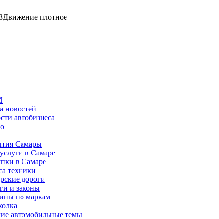
3
Движение плотное
И
а новостей
сти автобизнеса
ео
тия Самары
услуги в Самаре
пки в Самаре
са техники
рские дороги
ги и законы
ины по маркам
холка
ие автомобильные темы