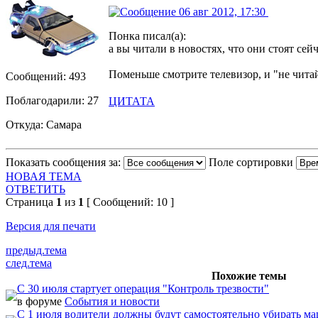
06 авг 2012, 17:30
Понка писал(а):
а вы читали в новостях, что они стоят се
Поменьше смотрите телевизор, и "не читайт
Сообщений: 493
Поблагодарили: 27
ЦИТАТА
Откуда: Самара
Показать сообщения за:
Поле сортировки
НОВАЯ ТЕМА
ОТВЕТИТЬ
Страница
1
из
1
[ Сообщений: 10 ]
Версия для печати
предыд.тема
след.тема
Похожие темы
С 30 июля стартует операция "Контроль трезвости"
в форуме
События и новости
С 1 июля водители должны будут самостоятельно убирать м