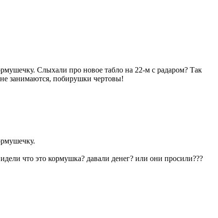
ормушечку. Слыхали про новое табло на 22-м с радаром? Так
 не занимаются, побирушки чертовы!
ормушечку.
видели что это кормушка? давали денег? или они просили???