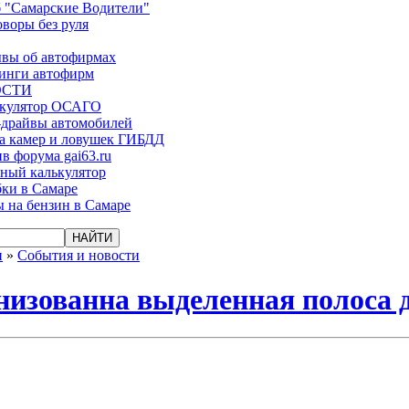
 "Самарские Водители"
оворы без руля
вы об автофирмах
инги автофирм
ОСТИ
ькулятор ОСАГО
-драйвы автомобилей
а камер и ловушек ГИБДД
в форума gai63.ru
ый калькулятор
ки в Самаре
 на бензин в Самаре
и
»
События и новости
низованна выделенная полоса 