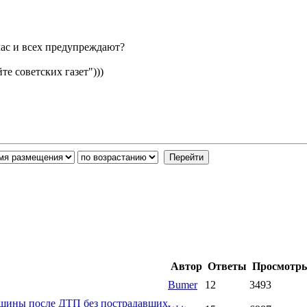
йчас и всех предупреждают?
е советских газет")))
Автор
Ответы
Просмотр
Bumer
12
3493
ашины после ДТП без пострадавших