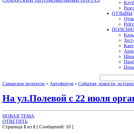
САМАРСКИЙ АВТОМОБИЛЬНЫЙ ПОРТАЛ
Клуб
Разг
ОТЗЫВЫ
Отзы
Рейт
ПОЛЕЗН
Кал
Тест
Карт
Архи
Шинн
Проб
Цены
Самарские водители
»
Автофорум
»
События, новости, истори
На ул.Полевой с 22 июля орга
НОВАЯ ТЕМА
ОТВЕТИТЬ
Страница
1
из
1
[ Сообщений: 10 ]