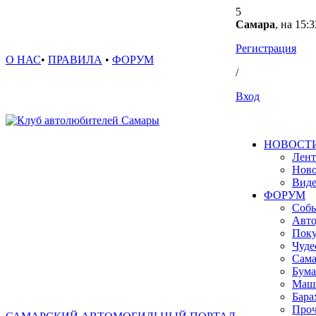
5
Самара
, на 15:3
Регистрация
О НАС
•
ПРАВИЛА
•
ФОРУМ
/
Вход
НОВОСТ
Лент
Ново
Вид
ФОРУМ
Собы
Авто
Поку
Чуде
Сама
Бума
Маш
Бара
Проч