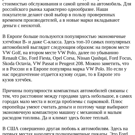
стоимостью обслуживания и самой ценой на автомобиль. Для
российского рынка характерно однообразие. Наши
покупатели делают свой выбор в пользу проверенных
временем производителей, а в новые марки вкладывают
деньги с неохотой.
В Европе больше пользуются популярностью экономичные
хэтчбэки В- и даже С-класса. Здесь топ-10 самых популярных
автомобилей выглядит следующим образом: на первом месте
VW Golf, на втором месте VW Polo, далее по убыванию
Renault Clio, Ford Fiesta, Opel Corsa, Nissan Qashqai, Ford Focus,
Skoda Octavia, VW Passat и Peugeot 208. Можно заметить, что
и в России и в Европе популярна марка VW Polo. Но если у
нас предпочтение отдается кузову седан, то в Европе это
кузов хэтчбек.
Причины популярности компактных автомобилей связаны с
тем, что расстояние между городами здесь небольшое, в самих
городах мало места и всегда проблемы с парковкой. Плюс
европейцы умеют считать деньги и поэтому чаще выбирают
экономичную компактную машину с механикой и малым
расходом топлива. Да и климат здесь более теплый.
В США совершенно другая любовь к автомобилям. Здесь на
первых местах находятся полноразмерные пикапы. Это Ford