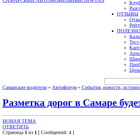
САМАРСКИЙ АВТОМОБИЛЬНЫЙ ПОРТАЛ
Клуб
Разг
ОТЗЫВЫ
Отзы
Рейт
ПОЛЕЗН
Кал
Тест
Карт
Архи
Шинн
Проб
Цены
Самарские водители
»
Автофорум
»
События, новости, истори
Разметка дорог в Самаре будет
НОВАЯ ТЕМА
ОТВЕТИТЬ
Страница
1
из
1
[ Сообщений: 4 ]