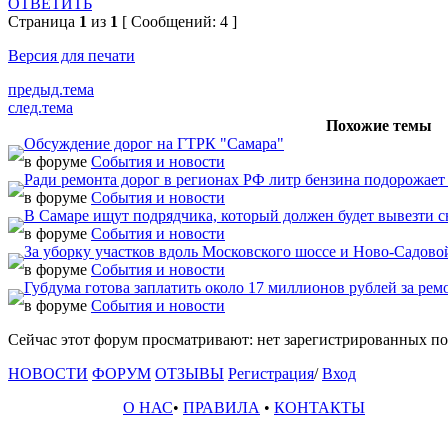
ОТВЕТИТЬ
Страница
1
из
1
[ Сообщений: 4 ]
Версия для печати
предыд.тема
след.тема
Похожие темы
Обсуждение дорог на ГТРК "Самара"
в форуме
События и новости
Ради ремонта дорог в регионах РФ литр бензина подорожает н
в форуме
События и новости
В Самаре ищут подрядчика, который должен будет вывезти с
в форуме
События и новости
За уборку участков вдоль Московского шоссе и Ново-Садово
в форуме
События и новости
Губдума готова заплатить около 17 миллионов рублей за рем
в форуме
События и новости
Сейчас этот форум просматривают: нет зарегистрированных пол
НОВОСТИ
ФОРУМ
ОТЗЫВЫ
Регистрация
/
Вход
О НАС
•
ПРАВИЛА
•
КОНТАКТЫ