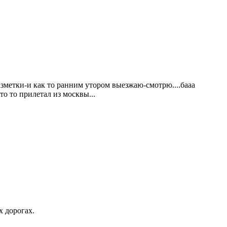
азметки-и как то ранним утором выезжаю-смотрю....бааа
то то прилетал из москвы...
х дорогах.