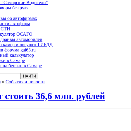
 "Самарские Водители"
оворы без руля
вы об автофирмах
инги автофирм
ОСТИ
ькулятор ОСАГО
-драйвы автомобилей
а камер и ловушек ГИБДД
в форума gai63.ru
ый калькулятор
ки в Самаре
 на бензин в Самаре
и
»
События и новости
 стоить 36,6 млн. рублей