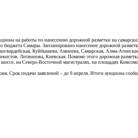
укциона на работы по нанесению дорожной разметки на самарски
го бюджета Самары. Запланировано нанесение дорожной разметки
догвардейская, Куйбышева, Аминева, Самарская, Алма-Атинская,
екистов, Литвинова, Киевская. Помимо этого дорожная разметк
 шоссе, на Северо-Восточной магистралях, на площадях Комсом
ня. Срок подачи заявлений – до 9 апреля. Итоги аукциона сообщ