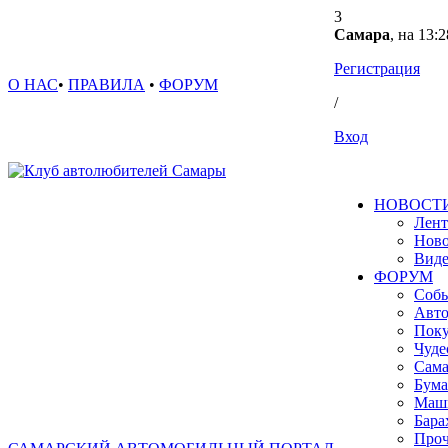
3
Самара
, на 13:2
Регистрация
О НАС
•
ПРАВИЛА
•
ФОРУМ
/
Вход
НОВОСТ
Лент
Ново
Вид
ФОРУМ
Собы
Авто
Поку
Чуде
Сама
Бума
Маш
Бара
Проч