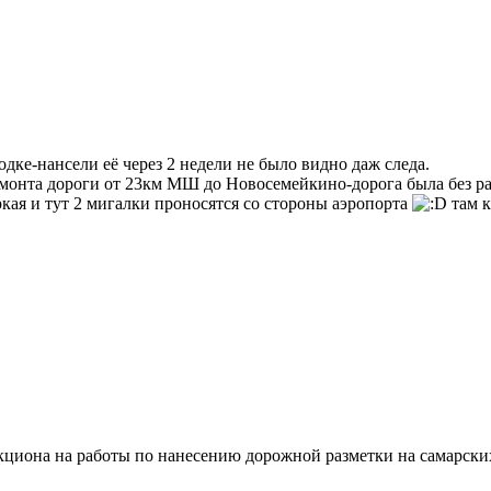
одке-нансели её через 2 недели не было видно даж следа.
ремонта дороги от 23км МШ до Новосемейкино-дорога была без р
яркая и тут 2 мигалки проносятся со стороны аэропорта
там к
укциона на работы по нанесению дорожной разметки на самарски