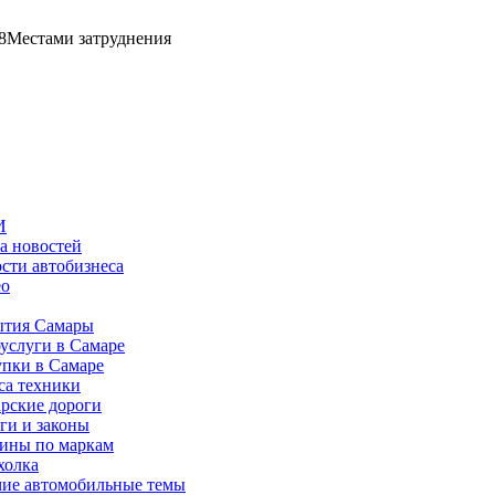
8
Местами затруднения
И
а новостей
сти автобизнеса
ео
тия Самары
услуги в Самаре
пки в Самаре
са техники
рские дороги
ги и законы
ины по маркам
холка
ие автомобильные темы