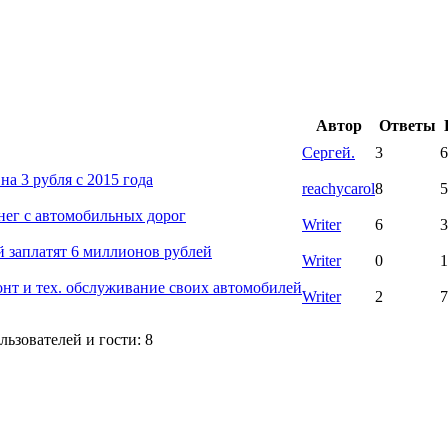
Автор
Ответы
Сергей.
3
6
а 3 рубля с 2015 года
reachycarol
8
5
нег с автомобильных дорог
Writer
6
3
й заплатят 6 миллионов рублей
Writer
0
1
онт и тех. обслуживание своих автомобилей
Writer
2
7
ьзователей и гости: 8