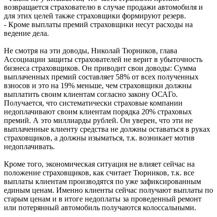
возвращается страхователю в случае продажи автомобиля и
для этих целей также страховщики формируют резерв.
- Кроме выплаты премий страховщики несут расходы на
ведение дела.
Не смотря на эти доводы, Николай Тюрников, глава
Ассоциации защиты страхователей не верит в убыточность
бизнеса страховщиков. Он приводит свои доводы: Сумма
выплаченных премий составляет 58% от всех полученных
взносов и это на 19% меньше, чем страховщики должны
выплатить своим клиентам согласно закону ОСАГо.
Получается, что систематически страховые компании
недоплачивают своим клиентам порядка 20% страховых
премий. А это миллиарды рублей. Он уверен, что эти не
выплаченные клиенту средства не должны оставаться в руках
страховщиков, а должны изыматься, т.к. возникает мотив
недоплачивать.
Кроме того, экономическая ситуация не влияет сейчас на
положение страховщиков, как считает Тюрников, т.к. все
выплаты клиентам производятся по уже зафиксированным
единым ценам. Именно клиенты сейчас получают выплаты по
старым ценам и в итоге недоплаты за проведенный ремонт
или потерянный автомобиль получаются колоссальными.