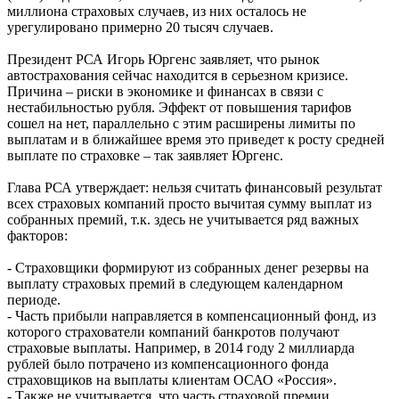
миллиона страховых случаев, из них осталось не
урегулировано примерно 20 тысяч случаев.
Президент РСА Игорь Юргенс заявляет, что рынок
автострахования сейчас находится в серьезном кризисе.
Причина – риски в экономике и финансах в связи с
нестабильностью рубля. Эффект от повышения тарифов
сошел на нет, параллельно с этим расширены лимиты по
выплатам и в ближайшее время это приведет к росту средней
выплате по страховке – так заявляет Юргенс.
Глава РСА утверждает: нельзя считать финансовый результат
всех страховых компаний просто вычитая сумму выплат из
собранных премий, т.к. здесь не учитывается ряд важных
факторов:
- Страховщики формируют из собранных денег резервы на
выплату страховых премий в следующем календарном
периоде.
- Часть прибыли направляется в компенсационный фонд, из
которого страхователи компаний банкротов получают
страховые выплаты. Например, в 2014 году 2 миллиарда
рублей было потрачено из компенсационного фонда
страховщиков на выплаты клиентам ОСАО «Россия».
- Также не учитывается, что часть страховой премии