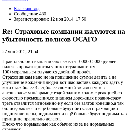
Классиковод
Сообщения: 480
Зарегистрирован: 12 ноя 2014, 17:50
Re: Страховые компании жалуются на
убыточность полисов ОСАГО
27 янв 2015, 21:54
Правильно они выплачивают вместа 100000-5000 рублей-
надеясь прокатит,потом у них отсуживают эту
100+моральные-получается двойной пролёт.
Страховщикам надо не на повышение суммы давить,а на
улучшение вождения людей-вот щас заставь каждого здать у
кого стаж более 3 лет,более сложный экзамен чем в
автошколе-с манёврами,с ездой задним ходом,с реакцией,со
скоростью премещения,со знанием дорожных правил-сразу
треть отвалится мгновенно-ну если без взяток конешно,а так
бились,бьються и ещё больше будут биться,а страховщики
поднимали цены,поднимают и ещё больше будут поднимать-в
принципе правильно делают.
Плохо что нормальные как обычно из за не нормальных
страдают.