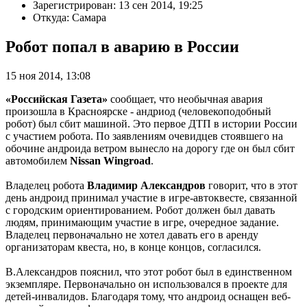
Зарегистрирован: 13 сен 2014, 19:25
Откуда: Самара
Робот попал в аварию в России
15 ноя 2014, 13:08
«Российская Газета»
сообщает, что необычная авария
произошла в Красноярске - андриод (человекоподобный
робот) был сбит машиной. Это первое ДТП в истории России
с участием робота. По заявлениям очевидцев стоявшего на
обочине андроида ветром вынесло на дорогу где он был сбит
автомобилем
Nissan Wingroad
.
Владелец робота
Владимир Александров
говорит, что в этот
день андроид принимал участие в игре-автоквесте, связанной
с городским ориентированием. Робот должен был давать
людям, принимающим участие в игре, очередное задание.
Владелец первоначально не хотел давать его в аренду
организаторам квеста, но, в конце концов, согласился.
В.Александров пояснил, что этот робот был в единственном
экземпляре. Первоначально он использовался в проекте для
детей-инвалидов. Благодаря тому, что андроид оснащен веб-