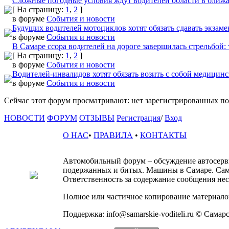
Сложные погодные условия ждут водителей области в ближ
[ На страницу:
1
,
2
]
в форуме
События и новости
Будущих водителей мотоциклов хотят обязать сдавать экзаме
в форуме
События и новости
В Самаре ссора водителей на дороге завершилась стрельбой:
[ На страницу:
1
,
2
]
в форуме
События и новости
Водителей-инвалидов хотят обязать возить с собой медицин
в форуме
События и новости
Сейчас этот форум просматривают: нет зарегистрированных пол
НОВОСТИ
ФОРУМ
ОТЗЫВЫ
Регистрация
/
Вход
О НАС
•
ПРАВИЛА
•
КОНТАКТЫ
Автомобильный форум – обсуждение автосервис
подержанных и битых. Машины в Самаре. Сам
Ответственность за содержание сообщения несё
Полное или частичное копирование материалов
Поддержка: info@samarskie-voditeli.ru © Самар