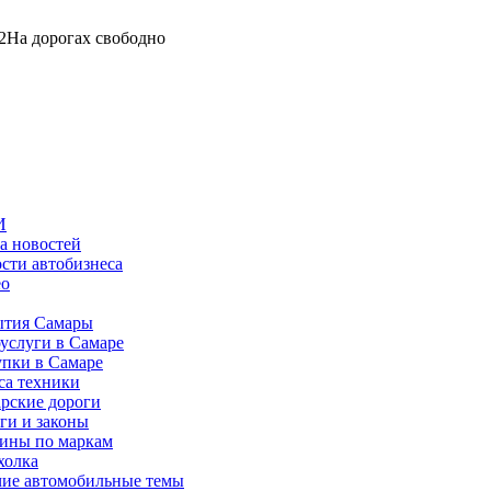
2
На дорогах свободно
И
а новостей
сти автобизнеса
ео
тия Самары
услуги в Самаре
пки в Самаре
са техники
рские дороги
ги и законы
ины по маркам
холка
ие автомобильные темы