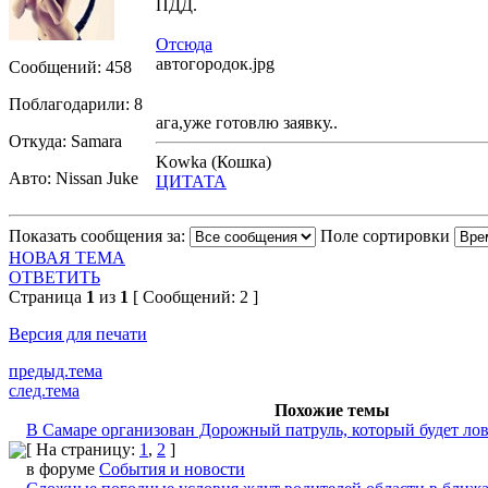
ПДД.
Отсюда
автогородок.jpg
Сообщений: 458
Поблагодарили: 8
ага,уже готовлю заявку..
Откуда: Samara
Kowka (Кошка)
Авто: Nissan Juke
ЦИТАТА
Показать сообщения за:
Поле сортировки
НОВАЯ ТЕМА
ОТВЕТИТЬ
Страница
1
из
1
[ Сообщений: 2 ]
Версия для печати
предыд.тема
след.тема
Похожие темы
В Самаре организован Дорожный патруль, который будет ло
[ На страницу:
1
,
2
]
в форуме
События и новости