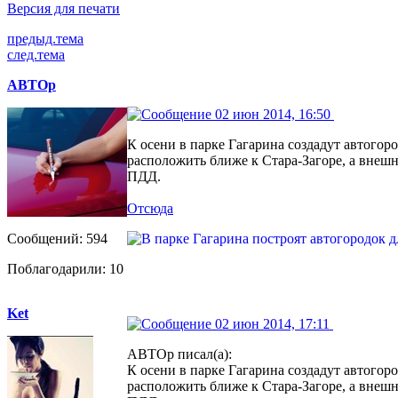
Версия для печати
предыд.тема
след.тема
АВТОр
02 июн 2014, 16:50
К осени в парке Гагарина создадут автого
расположить ближе к Стара-Загоре, а внешн
ПДД.
Отсюда
Сообщений: 594
Поблагодарили: 10
Ket
02 июн 2014, 17:11
АВТОр писал(а):
К осени в парке Гагарина создадут автого
расположить ближе к Стара-Загоре, а внешн