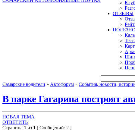
САМАРСКИЙ АВТОМОБИЛЬНЫЙ ПОРТАЛ
Клуб
Разг
ОТЗЫВЫ
Отзы
Рейт
ПОЛЕЗН
Кал
Тест
Карт
Архи
Шинн
Проб
Цены
Самарские водители
»
Автофорум
»
События, новости, истори
В парке Гагарина построят ав
НОВАЯ ТЕМА
ОТВЕТИТЬ
Страница
1
из
1
[ Сообщений: 2 ]