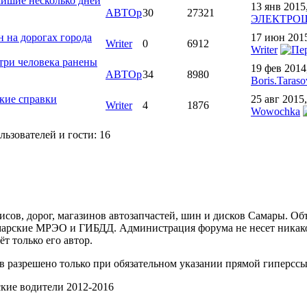
айшие несколько дней
13 янв 2015
АВТОр
30
27321
ЭЛЕКТРО
н на дорогах города
17 июн 2015
Writer
0
6912
Writer
 три человека ранены
19 фев 2014
АВТОр
34
8980
Boris.Taraso
ские справки
25 авг 2015,
Writer
4
1876
Wowochka
ьзователей и гости: 16
ов, дорог, магазинов автозапчастей, шин и дисков Самары. Об
арские МРЭО и ГИБДД. Администрация форума не несет никакой
т только его автор.
 разрешено только при обязательном указании прямой гиперссы
ские водители 2012-2016