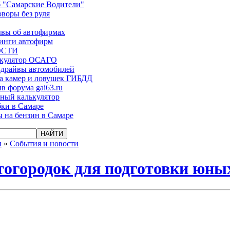
 "Самарские Водители"
оворы без руля
вы об автофирмах
инги автофирм
ОСТИ
ькулятор ОСАГО
-драйвы автомобилей
а камер и ловушек ГИБДД
в форума gai63.ru
ый калькулятор
ки в Самаре
 на бензин в Самаре
и
»
События и новости
тогородок для подготовки юны