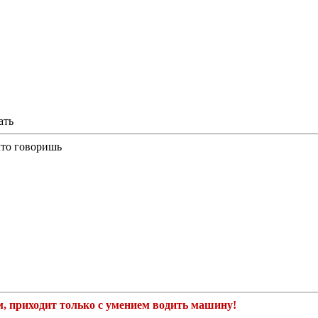
ать
 что говоришь
м, приходит только с умением водить машину!