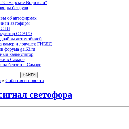
 "Самарские Водители"
оворы без руля
вы об автофирмах
инги автофирм
ОСТИ
ькулятор ОСАГО
-драйвы автомобилей
а камер и ловушек ГИБДД
в форума gai63.ru
ый калькулятор
ки в Самаре
 на бензин в Самаре
и
»
События и новости
сигнал светофора