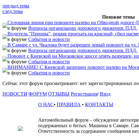
предыд.тема
след.тема
Похожие темы
Сплошная линия при повороте налево на Обводной дороге (
в форуме
Вопросы организации дорожного движения. ПДД.
Водитель "Приоры", решив проехать на красный, сбил насме
в форуме
События и новости
В Самаре с ул. Чкалова будет разрешен левый поворот на у
в форуме
Вопросы организации дорожного движения. ПДД.
Поворот с Киевской на Московское шоссе опять разрешен, н
в форуме
События и новости
ВНИМАНИЕ! С Киевской запрещен поворот налево на Моск
в форуме
События и новости
Сейчас этот форум просматривают: нет зарегистрированных пол
НОВОСТИ
ФОРУМ
ОТЗЫВЫ
Регистрация
/
Вход
О НАС
•
ПРАВИЛА
•
КОНТАКТЫ
Автомобильный форум – обсуждение автосервис
подержанных и битых. Машины в Самаре. Сам
Ответственность за содержание сообщения несё