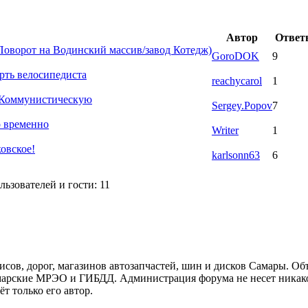
Автор
Отве
Поворот на Водинский массив/завод Котедж)
GoroDOK
9
рть велосипедиста
reachycarol
1
л. Коммунистическую
Sergey.Popov
7
о временно
Writer
1
овское!
karlsonn63
6
ьзователей и гости: 11
ов, дорог, магазинов автозапчастей, шин и дисков Самары. Об
арские МРЭО и ГИБДД. Администрация форума не несет никакой
т только его автор.