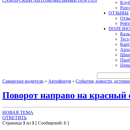
САМАРСКИЙ АВТОМОБИЛЬНЫЙ ПОРТАЛ
Клуб
Разг
ОТЗЫВЫ
Отзы
Рейт
ПОЛЕЗН
Кал
Тест
Карт
Архи
Шинн
Проб
Цены
Самарские водители
»
Автофорум
»
События, новости, истори
Поворот направо на красный 
НОВАЯ ТЕМА
ОТВЕТИТЬ
Страница
1
из
1
[ Сообщений: 6 ]