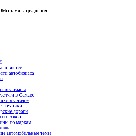
9
Местами затруднения
И
а новостей
сти автобизнеса
ео
тия Самары
услуги в Самаре
пки в Самаре
са техники
рские дороги
ги и законы
ины по маркам
холка
ие автомобильные темы