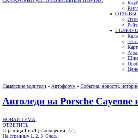
САМАРСКИЙ АВТОМОБИЛЬНЫЙ ПОРТАЛ
Клуб
Разг
ОТЗЫВЫ
Отзы
Рейт
ПОЛЕЗН
Кал
Тест
Карт
Архи
Шинн
Проб
Цены
Самарские водители
»
Автофорум
»
События, новости, истори
Автоледи на Porsche Cayenne
НОВАЯ ТЕМА
ОТВЕТИТЬ
Страница
1
из
3
[ Сообщений: 72 ]
На страницу
1
,
2
,
3
След.