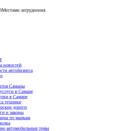
3
Местами затруднения
И
а новостей
сти автобизнеса
ео
тия Самары
услуги в Самаре
пки в Самаре
са техники
рские дороги
ги и законы
ины по маркам
холка
ие автомобильные темы