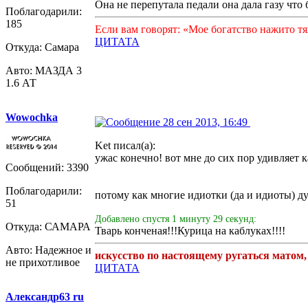
Она не перепутала педали она дала газу что
Поблагодарили:
185
Если вам говорят: «Мое богатство нажито т
ЦИТАТА
Откуда: Самара
Авто: МАЗДА 3
1.6 АТ
Wowochka
28 сен 2013, 16:49
Ket писал(а):
ужас конечно! вот мне до сих пор удивляет к
Сообщений: 3390
Поблагодарили:
потому как многие идиотки (да и идиоты) д
51
Добавлено спустя 1 минуту 29 секунд:
Откуда: САМАРА
Тварь конченая!!!Курица на каблуках!!!!
Авто: Надежное и
искусство по настоящему ругаться матом,
не прихотливое
ЦИТАТА
Александр63 ru