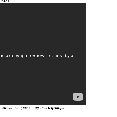
аются.
евидца, второе с торгового центра.