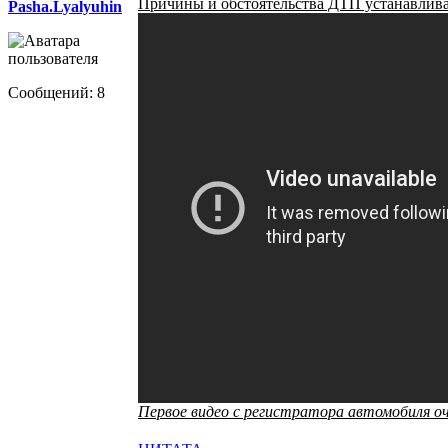
Причины и обстоятельства ДТП устанавлив
Pasha.Lyalyuhin
Сообщений: 8
Первое видео с регистратора автомобиля оч