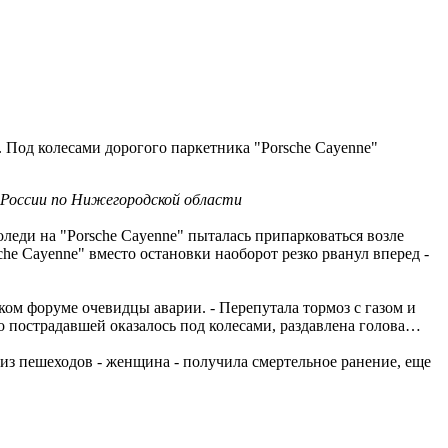
 Под колесами дорогого паркетника "Porsche Cayenne"
России по Нижегородской области
еди на "Porsche Cayenne" пыталась припарковаться возле
he Cayenne" вместо остановки наоборот резко рванул вперед -
ком форуме очевидцы аварии. - Перепутала тормоз с газом и
о пострадавшей оказалось под колесами, раздавлена голова…
з пешеходов - женщина - получила смертельное ранение, еще