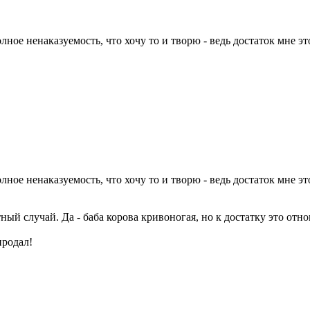
лное ненаказуемость, что хочу то и творю - ведь достаток мне это 
лное ненаказуемость, что хочу то и творю - ведь достаток мне это 
тный случай. Да - баба корова кривоногая, но к достатку это о
продал!