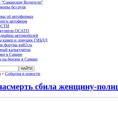
 "Самарские Водители"
оворы без руля
вы об автофирмах
инги автофирм
ОСТИ
ькулятор ОСАГО
-драйвы автомобилей
а камер и ловушек ГИБДД
в форума gai63.ru
ый калькулятор
ки в Самаре
 на бензин в Самаре
и
»
События и новости
 насмерть сбила женщину-поли