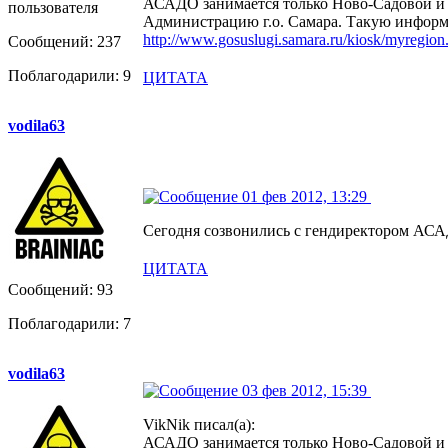
АСАДО занимается только Ново-Садовой и М
Администрацию г.о. Самара. Такую информа
http://www.gosuslugi.samara.ru/kiosk/myregion
Сообщений: 237
Поблагодарили: 9
ЦИТАТА
vodila63
01 фев 2012, 13:29
Сегодня созвонились с гендиректором АСАДО
ЦИТАТА
Сообщений: 93
Поблагодарили: 7
vodila63
03 фев 2012, 15:39
VikNik писал(а):
АСАДО занимается только Ново-Садовой и М