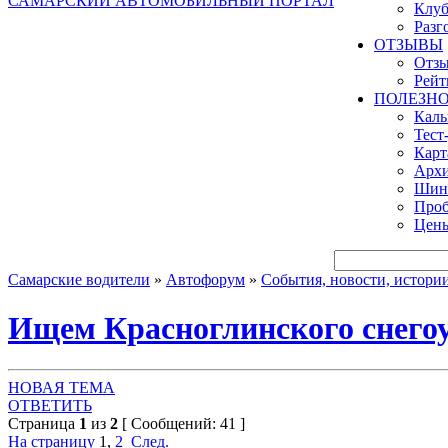
САМАРСКИЙ АВТОМОБИЛЬНЫЙ ПОРТАЛ
Клуб
Разг
ОТЗЫВЫ
Отзы
Рейт
ПОЛЕЗН
Кал
Тест
Карт
Архи
Шинн
Проб
Цены
Самарские водители
»
Автофорум
»
События, новости, истори
Ищем Красноглинского снего
НОВАЯ ТЕМА
ОТВЕТИТЬ
Страница
1
из
2
[ Сообщений: 41 ]
На страницу
1
,
2
След.