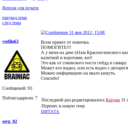
Версия для печати
предыд.тема
след.тема
31 янв 2012, 15:08
vodila63
Всем привет от новичка.
ПОМОГИТЕ!!!
А у меня на даче (41км Красноглинского шосс
калиткой и воротами, вот!
Это как от соковского поста гибдд в самару 
Может кто видил, или есть видео с авторе
Можно информацию на мыло кинуть.
Спасибо!
Сообщений: 93
Поблагодарили: 7
Последний раз редактировалось
Кардан
31 я
Перенес в новую тему
ЦИТАТА
serg_82