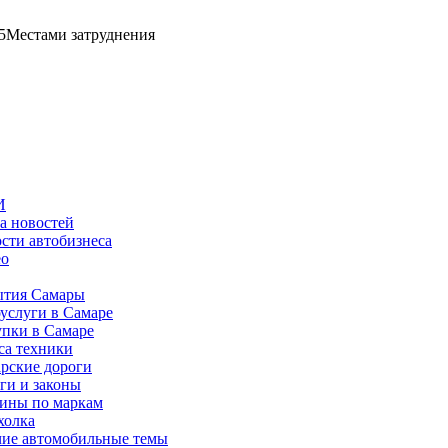
5
Местами затруднения
И
а новостей
сти автобизнеса
ео
тия Самары
услуги в Самаре
пки в Самаре
са техники
рские дороги
ги и законы
ины по маркам
холка
ие автомобильные темы