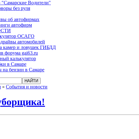
 "Самарские Водители"
оворы без руля
вы об автофирмах
инги автофирм
ОСТИ
ькулятор ОСАГО
-драйвы автомобилей
а камер и ловушек ГИБДД
в форума gai63.ru
ый калькулятор
ки в Самаре
 на бензин в Самаре
и
»
События и новости
уборщика!