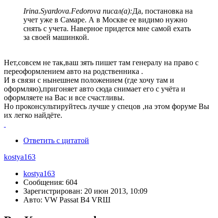
Irina.Syardova.Fedorova писал(а):
Да, постановка на
учет уже в Самаре. А в Москве ее видимо нужно
снять с учета. Наверное придется мне самой ехать
за своей машинкой.
Нет,совсем не так,ваш зять пишет там генералу на право с
переоформлением авто на родственника .
И в связи с нынешнем положением (где хочу там и
оформляю),пригоняет авто сюда снимает его с учёта и
оформляете на Вас и все счастливы.
Но проконсультируйтесь лучше у спецов ,на этом форуме Вы
их легко найдёте.
Ответить с цитатой
kostya163
kostya163
Сообщения: 604
Зарегистрирован: 20 июн 2013, 10:09
Авто: VW Passat B4 VRШ