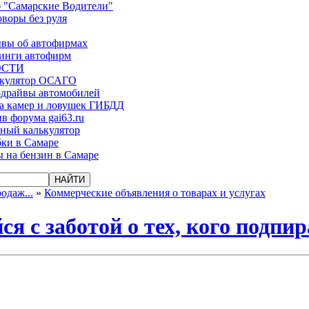
 "Самарские Водители"
оворы без руля
вы об автофирмах
инги автофирм
ОСТИ
ькулятор ОСАГО
-драйвы автомобилей
а камер и ловушек ГИБДД
в форума gai63.ru
ый калькулятор
ки в Самаре
 на бензин в Самаре
одаж...
»
Коммерческие объявления о товарах и услугах
 с заботой о тех, кого подпир