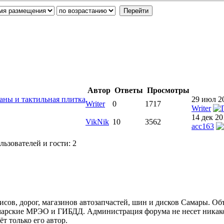
Автор
Ответы
Просмотры
аны и тактильная плитка
29 июл 20
Writer
0
1717
Writer
14 дек 20
VikNik
10
3562
acc163
ьзователей и гости: 2
ов, дорог, магазинов автозапчастей, шин и дисков Самары. Об
арские МРЭО и ГИБДД. Администрация форума не несет никакой
т только его автор.