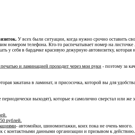
визиток.
У всех были ситуации, когда нужно срочно оставить сво
шим номером телефона. Кто-то распечатывает номер на листочке
ать у себя в бардачке красивую дежурную автовизитку, которая 
я печатью и ламинацией проходит через мои руки
- поэтому за ка
оторая закатана в ламинат, и присосочка, которой вы для удобст
 периодически выходят), которые я самолично сверстал или же 
ей.
50 рублей.
зациями
- автомойки, шиномонтажки, коих пока не очень много.
к с контактными данными организации и призывом к действию. 