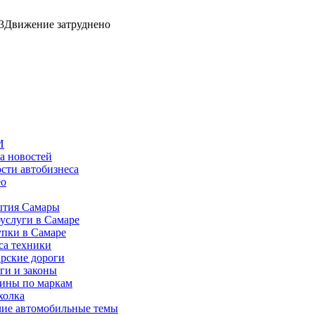
3
Движение затруднено
И
а новостей
сти автобизнеса
ео
тия Самары
услуги в Самаре
пки в Самаре
са техники
рские дороги
ги и законы
ины по маркам
холка
ие автомобильные темы