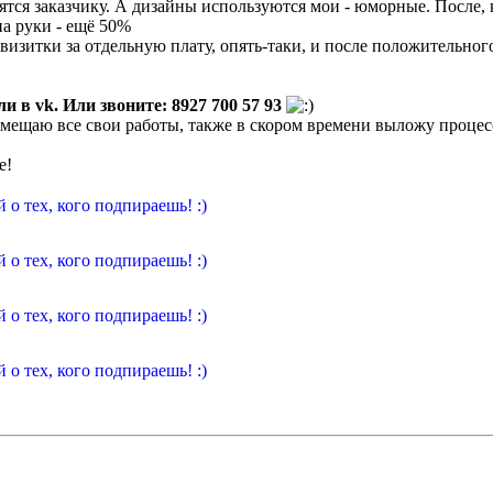
вятся заказчику. А дизайны используются мои - юморные. После, 
на руки - ещё 50%
овизитки за отдельную плату, опять-таки, и после положительно
и в vk. Или звоните: 8927 700 57 93
размещаю все свои работы, также в скором времени выложу проц
е!