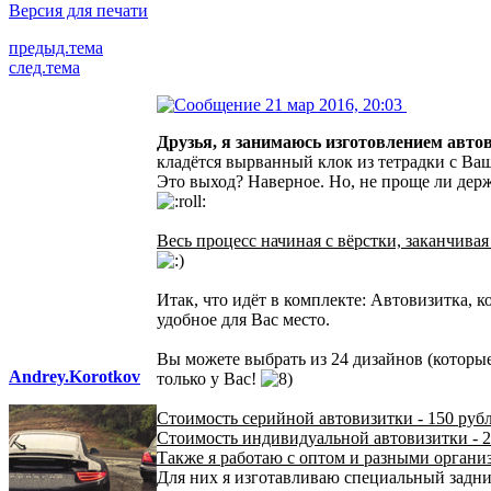
Версия для печати
предыд.тема
след.тема
21 мар 2016, 20:03
Друзья, я занимаюсь изготовлением авто
кладётся вырванный клок из тетрадки с Ва
Это выход? Наверное. Но, не проще ли держ
Весь процесс начиная с вёрстки, заканчива
Итак, что идёт в комплекте: Автовизитка, к
удобное для Вас место.
Вы можете выбрать из 24 дизайнов (которые
Andrey.Korotkov
только у Вас!
Стоимость серийной автовизитки - 150 рубл
Стоимость индивидуальной автовизитки - 2
Также я работаю с оптом и разными органи
Для них я изготавливаю специальный задни