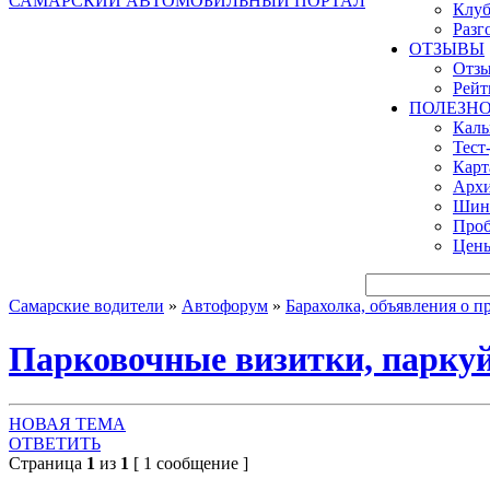
САМАРСКИЙ АВТОМОБИЛЬНЫЙ ПОРТАЛ
Клуб
Разг
ОТЗЫВЫ
Отзы
Рейт
ПОЛЕЗН
Кал
Тест
Карт
Архи
Шинн
Проб
Цены
Самарские водители
»
Автофорум
»
Барахолка, объявления о пр
Парковочные визитки, паркуйся
НОВАЯ ТЕМА
ОТВЕТИТЬ
Страница
1
из
1
[ 1 сообщение ]