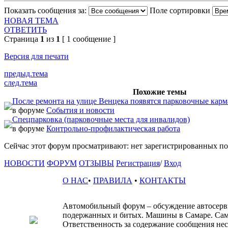
Показать сообщения за:
Поле сортировки
НОВАЯ ТЕМА
ОТВЕТИТЬ
Страница
1
из
1
[ 1 сообщение ]
Версия для печати
предыд.тема
след.тема
Похожие темы
После ремонта на улице Венцека появятся парковочные карм
в форуме
События и новости
Спецпарковка (парковочные места для инвалидов)
в форуме
Контрольно-профилактическая работа
Сейчас этот форум просматривают: нет зарегистрированных пол
НОВОСТИ
ФОРУМ
ОТЗЫВЫ
Регистрация
/
Вход
О НАС
•
ПРАВИЛА
•
КОНТАКТЫ
Автомобильный форум – обсуждение автосервис
подержанных и битых. Машины в Самаре. Сам
Ответственность за содержание сообщения несё