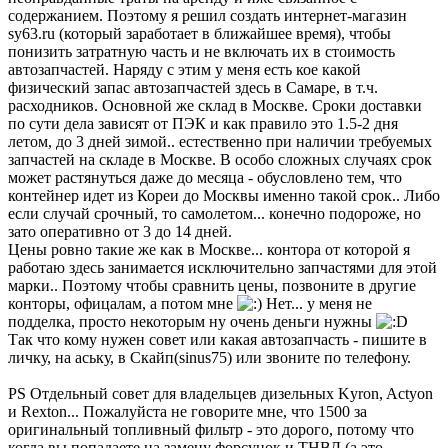
содержанием. Поэтому я решил создать интернет-магазин
sy63.ru (который заработает в ближайшее время), чтобы
понизить затратную часть и не включать их в стоимость
автозапчастей. Наряду с этим у меня есть кое какой
физический запас автозапчастей здесь в Самаре, в т.ч.
расходников. Основной же склад в Москве. Сроки доставки
по сути дела зависят от ПЭК и как правило это 1.5-2 дня
летом, до 3 дней зимой.. естественно при наличии требуемых
запчастей на складе в Москве. В особо сложных случаях срок
может растянуться даже до месяца - обусловлено тем, что
контейнер идет из Кореи до Москвы именно такой срок.. Либо
если случай срочный, то самолетом... конечно подороже, но
зато оперативно от 3 до 14 дней.
Цены ровно такие же как в Москве... контора от которой я
работаю здесь занимается исключительно запчастями для этой
марки.. Поэтому чтобы сравнить цены, позвоните в другие
конторы, офицалам, а потом мне
Нет... у меня не
подделка, просто некоторым ну очень деньги нужны
Так что кому нужен совет или какая автозапчасть - пишите в
личку, на аську, в Скайп(sinus75) или звоните по телефону.
PS Отдельный совет для владельцев дизельных Kyron, Actyon
и Rexton... Пожалуйста не говорите мне, что 1500 за
оригинальный топливный фильтр - это дорого, потому что
когда вы попадаете на замену форсунок и ТНВД (а это