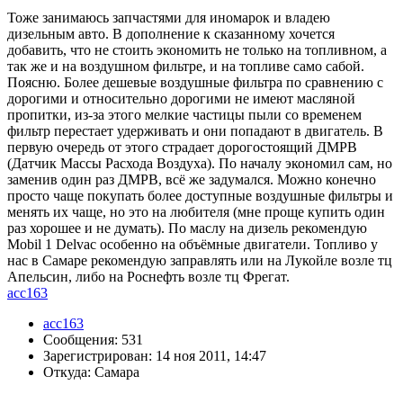
Тоже занимаюсь запчастями для иномарок и владею
дизельным авто. В дополнение к сказанному хочется
добавить, что не стоить экономить не только на топливном, а
так же и на воздушном фильтре, и на топливе само сабой.
Поясню. Более дешевые воздушные фильтра по сравнению с
дорогими и относительно дорогими не имеют масляной
пропитки, из-за этого мелкие частицы пыли со временем
фильтр перестает удерживать и они попадают в двигатель. В
первую очередь от этого страдает дорогостоящий ДМРВ
(Датчик Массы Расхода Воздуха). По началу экономил сам, но
заменив один раз ДМРВ, всё же задумался. Можно конечно
просто чаще покупать более доступные воздушные фильтры и
менять их чаще, но это на любителя (мне проще купить один
раз хорошее и не думать). По маслу на дизель рекомендую
Mobil 1 Delvac особенно на объёмные двигатели. Топливо у
нас в Самаре рекомендую заправлять или на Лукойле возле тц
Апельсин, либо на Роснефть возле тц Фрегат.
acc163
acc163
Сообщения: 531
Зарегистрирован: 14 ноя 2011, 14:47
Откуда: Самара