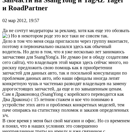
Запчасти на SsangYong и TagAZ Tager
и RoadPartner
02 мар 2012, 19:57
Да не сочтут модераторы за рекламу, хотя как еще это обозвать
Но в некотором роде это все таки не совсем так.
Дело в том что меня сюда пригласили через группу вконтакте,
поэтому я первоначально оказался здесь как обычный
водитель. Но дело в том, что я уже несколько лет занимаюсь
запчастями для SsangYong'a. Не думаю (не в обиду создателям
сего сайта), что владельцев этой марки здесь сейчас много, но
рискну предложить свою помощь как в приобретении
запчастей для данных авто, так и посильной консультации по
проблемам данных авто, ибо наши офицалы иногда лепят
конкретную чушь и частенько разводят владельцев на замену
дорогостоящих запчастей, да еще и по завышенным ценам.
Сам я Драконовод (SsangYong с корейского переводится как
Два Дракона) с 15 летним стажем и кое что понимаю в
устройстве этих авто и проблемах конкретных моделей, тем
паче опираясь на статистику поломок и заказов определенных
з/ч.
В свое время у меня был свой магазин и офис. Но со временем
я понял, что в наших условиях это совершенно
неоправданные траты на аренду и иже связанное с