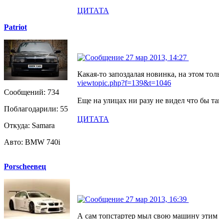
ЦИТАТА
Patriot
27 мар 2013, 14:27
Какая-то запоздалая новинка, на этом то
viewtopic.php?f=139&t=1046
Сообщений: 734
Еще на улицах ни разу не видел что бы т
Поблагодарили: 55
ЦИТАТА
Откуда: Samara
Авто: BMW 740i
Porscheeвец
27 мар 2013, 16:39
А сам топстартер мыл свою машину этим