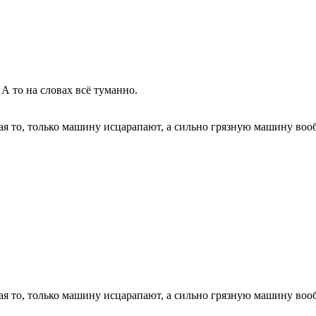
А то на словах всё туманно.
кая то, только машину исцарапают, а сильно грязную машину воо
кая то, только машину исцарапают, а сильно грязную машину воо