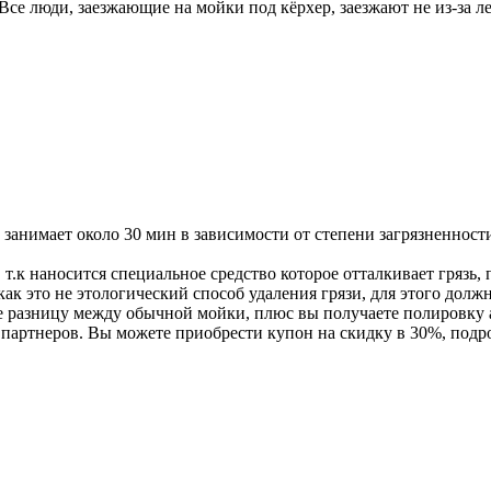
се люди, заезжающие на мойки под кëрхер, заезжают не из-за ле
 занимает около 30 мин в зависимости от степени загрязненност
 т.к наносится специальное средство которое отталкивает грязь, 
 как это не этологический способ удаления грязи, для этого дол
е разницу между обычной мойки, плюс вы получаете полировку 
 партнеров. Вы можете приобрести купон на скидку в 30%, подр