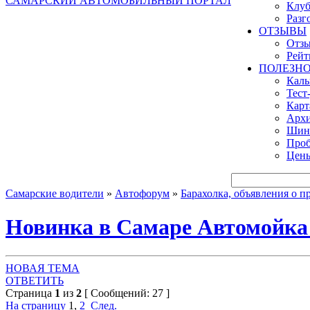
САМАРСКИЙ АВТОМОБИЛЬНЫЙ ПОРТАЛ
Клуб
Разг
ОТЗЫВЫ
Отзы
Рейт
ПОЛЕЗН
Кал
Тест
Карт
Архи
Шинн
Проб
Цены
Самарские водители
»
Автофорум
»
Барахолка, объявления о пр
Новинка в Самаре Автомойк
НОВАЯ ТЕМА
ОТВЕТИТЬ
Страница
1
из
2
[ Сообщений: 27 ]
На страницу
1
,
2
След.