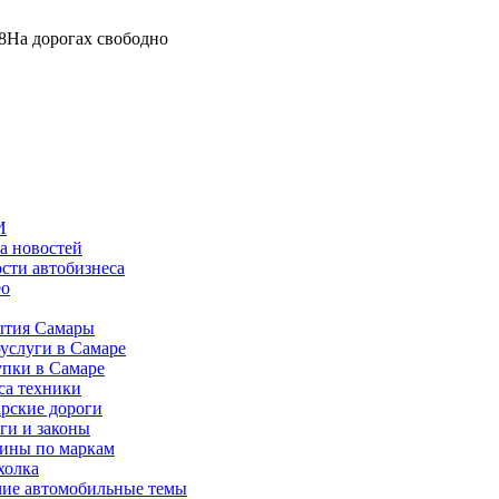
8
На дорогах свободно
И
а новостей
сти автобизнеса
ео
тия Самары
услуги в Самаре
пки в Самаре
са техники
рские дороги
ги и законы
ины по маркам
холка
ие автомобильные темы