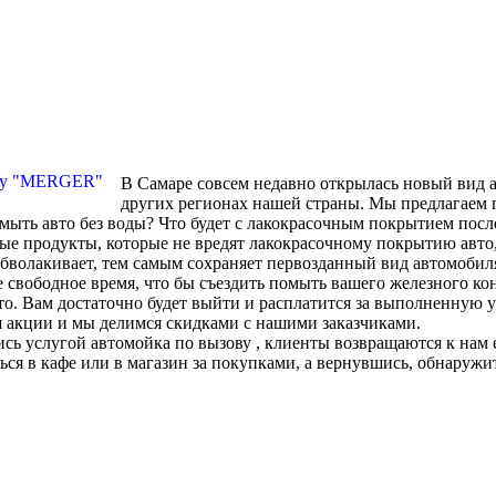
В Самаре совсем недавно открылась новый вид а
других регионах нашей страны. Мы предлагаем п
ыть авто без воды? Что будет с лакокрасочным покрытием после
ые продукты, которые не вредят лакокрасочному покрытию авто,
 обволакивает, тем самым сохраняет первозданный вид автомоби
 свободное время, что бы съездить помыть вашего железного ко
о. Вам достаточно будет выйти и расплатится за выполненную у
 акции и мы делимся скидками с нашими заказчиками.
сь услугой автомойка по вызову , клиенты возвращаются к нам е
ся в кафе или в магазин за покупками, а вернувшись, обнаружи