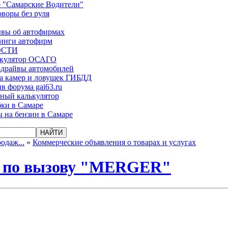
 "Самарские Водители"
оворы без руля
вы об автофирмах
инги автофирм
ОСТИ
ькулятор ОСАГО
-драйвы автомобилей
а камер и ловушек ГИБДД
в форума gai63.ru
ый калькулятор
ки в Самаре
 на бензин в Самаре
одаж...
»
Коммерческие объявления о товарах и услугах
а по вызову "MERGER"