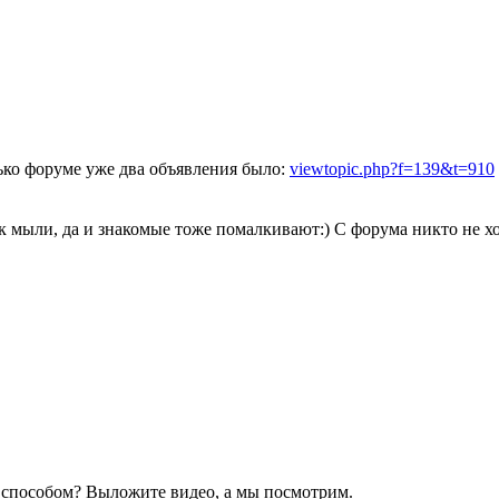
лько форуме уже два объявления было:
viewtopic.php?f=139&t=910
ак мыли, да и знакомые тоже помалкивают:) С форума никто не хо
 способом? Выложите видео, а мы посмотрим.