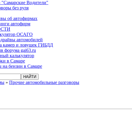
 "Самарские Водители"
оворы без руля
вы об автофирмах
инги автофирм
ОСТИ
ькулятор ОСАГО
-драйвы автомобилей
а камер и ловушек ГИБДД
в форума gai63.ru
ый калькулятор
ки в Самаре
 на бензин в Самаре
мы
»
Прочие автомобильные разговоры