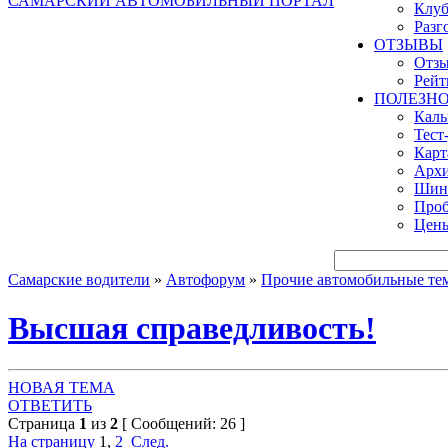
САМАРСКИЙ АВТОМОБИЛЬНЫЙ ПОРТАЛ
Клуб
Разг
ОТЗЫВЫ
Отзы
Рейт
ПОЛЕЗН
Кал
Тест
Карт
Архи
Шинн
Проб
Цены
Самарские водители
»
Автофорум
»
Прочие автомобильные те
Высшая справедливость!
НОВАЯ ТЕМА
ОТВЕТИТЬ
Страница
1
из
2
[ Сообщений: 26 ]
На страницу
1
,
2
След.