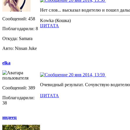
20 янв 2014, 13:50
Нет слов... высказал водителю и пошел даль
Сообщений: 458
Kowka (Кошка)
ЦИТАТА
Поблагодарили: 8
Откуда: Samara
Авто: Nissan Juke
elka
20 янв 2014, 13:59
Очевидный результат. Сочувствую водителю
Сообщений: 389
ЦИТАТА
Поблагодарили:
38
индеец