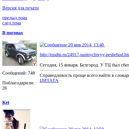
Версия для печати
предыд.тема
след.тема
В погонах
20 янв 2014, 13:40
http://rusdtp.ru/24917-nastoychivyy-peshehod.ht
Сегодня, 15 января. Белгород. У ТЦ был сб
Сообщений: 748
Справедливость проще всего найти в словаре
ЦИТАТА
Поблагодарили:
26
Ket