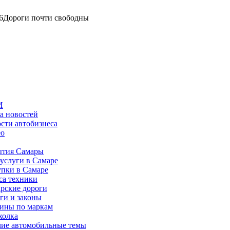
6
Дороги почти свободны
И
а новостей
сти автобизнеса
ео
тия Самары
услуги в Самаре
пки в Самаре
са техники
рские дороги
ги и законы
ины по маркам
холка
ие автомобильные темы