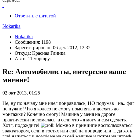
Ответить с цитатой
Nokarika
Nokarika
Сообщения: 1198
Зарегистрирован: 06 дек 2012, 12:32
Откуда: Красная Глинка
Авто: 11 маршрут
Re: Автомобилисты, интересно ваше
мнение!
02 окт 2013, 01:25
Не, ну по началу мне идея понравилась, НО подумав - на...фиг
не нужно! Что я колесо не смогу поменять и доехать до
монтажки? Конечно смогу! Машина у меня на дороге
практически не ломалась, а если что - я могу и сам сделать.
Хотя, подождите!
Можно в принципе воспользоваться
эвакуатором, если в гостях или ещë на природе или ... да хоть
где! напиться и домой не на своей машине и потом на штраф