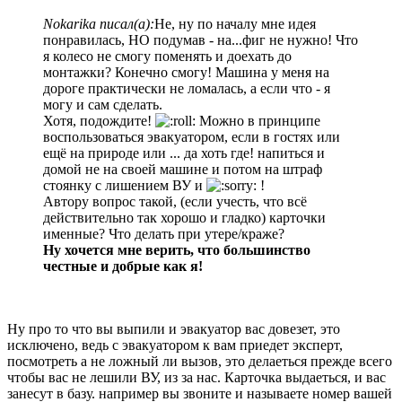
Nokarika писал(а):
Не, ну по началу мне идея
понравилась, НО подумав - на...фиг не нужно! Что
я колесо не смогу поменять и доехать до
монтажки? Конечно смогу! Машина у меня на
дороге практически не ломалась, а если что - я
могу и сам сделать.
Хотя, подождите!
Можно в принципе
воспользоваться эвакуатором, если в гостях или
ещë на природе или ... да хоть где! напиться и
домой не на своей машине и потом на штраф
стоянку с лишением ВУ и
!
Автору вопрос такой, (если учесть, что всë
действительно так хорошо и гладко) карточки
именные? Что делать при утере/краже?
Ну хочется мне верить, что большинство
честные и добрые как я!
Ну про то что вы выпили и эвакуатор вас довезет, это
исключено, ведь с эвакуатором к вам приедет эксперт,
посмотреть а не ложный ли вызов, это делаеться прежде всего
чтобы вас не лешили ВУ, из за нас. Карточка выдаеться, и вас
занесут в базу. например вы звоните и называете номер вашей