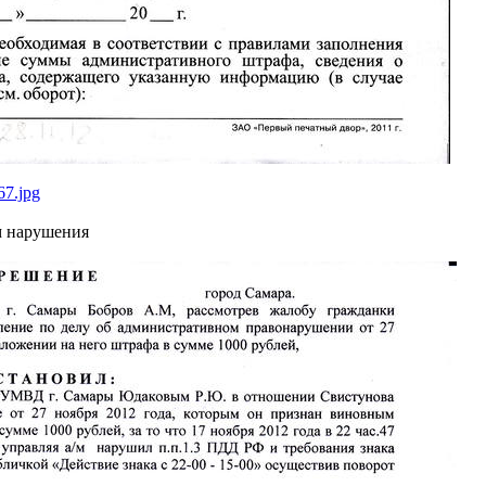
67.jpg
м нарушения