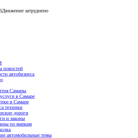
6
Движение затруднено
И
а новостей
сти автобизнеса
ео
тия Самары
услуги в Самаре
пки в Самаре
са техники
рские дороги
ги и законы
ины по маркам
холка
ие автомобильные темы