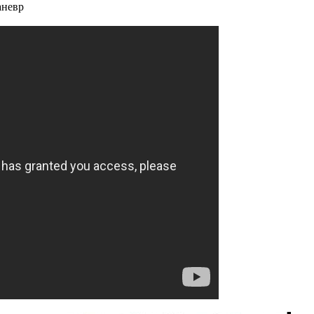
аневр