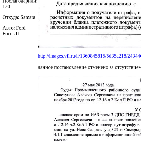
Поблагодарили:
120
Откуда: Samara
Авто: Ford
Focus II
http://images.vfl.ru/ii/1369845815/5d35a218/24344
данное постановление отменено за отсутствие