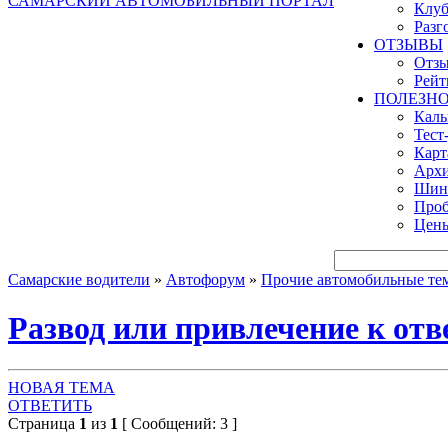
САМАРСКИЙ АВТОМОБИЛЬНЫЙ ПОРТАЛ
Клуб
Разг
ОТЗЫВЫ
Отзы
Рейт
ПОЛЕЗН
Кал
Тест
Карт
Архи
Шинн
Проб
Цены
Самарские водители
»
Автофорум
»
Прочие автомобильные те
Развод или привлечение к от
НОВАЯ ТЕМА
ОТВЕТИТЬ
Страница
1
из
1
[ Сообщений: 3 ]