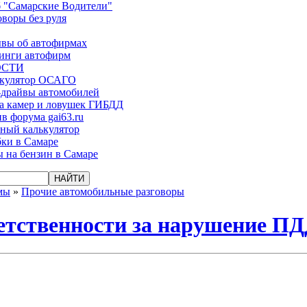
 "Самарские Водители"
оворы без руля
вы об автофирмах
инги автофирм
ОСТИ
ькулятор ОСАГО
-драйвы автомобилей
а камер и ловушек ГИБДД
в форума gai63.ru
ый калькулятор
ки в Самаре
 на бензин в Самаре
мы
»
Прочие автомобильные разговоры
ветственности за нарушение П