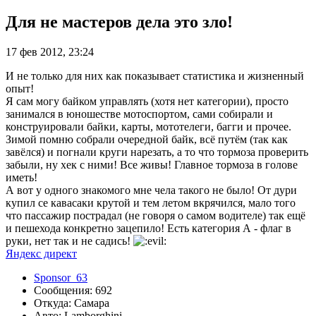
Для не мастеров дела это зло!
17 фев 2012, 23:24
И не только для них как показывает статистика и жизненный
опыт!
Я сам могу байком управлять (хотя нет категории), просто
занимался в юношестве мотоспортом, сами собирали и
конструировали байки, карты, мототелеги, багги и прочее.
Зимой помню собрали очередной байк, всё путём (так как
завёлся) и погнали круги нарезать, а то что тормоза проверить
забыли, ну хек с ними! Все живы! Главное тормоза в голове
иметь!
А вот у одного знакомого мне чела такого не было! От дури
купил се кавасаки крутой и тем летом вкрячился, мало того
что пассажир пострадал (не говоря о самом водителе) так ещё
и пешехода конкретно зацепило! Есть категория А - флаг в
руки, нет так и не садись!
Яндекс директ
Sponsor_63
Сообщения: 692
Откуда: Самара
Авто: Lamborghini