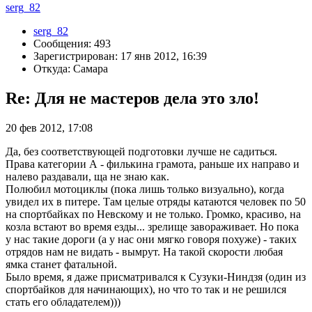
serg_82
serg_82
Сообщения: 493
Зарегистрирован: 17 янв 2012, 16:39
Откуда: Самара
Re: Для не мастеров дела это зло!
20 фев 2012, 17:08
Да, без соответствующей подготовки лучше не садиться.
Права категории А - филькина грамота, раньше их направо и
налево раздавали, ща не знаю как.
Полюбил мотоциклы (пока лишь только визуально), когда
увидел их в питере. Там целые отряды катаются человек по 50
на спортбайках по Невскому и не только. Громко, красиво, на
козла встают во время езды... зрелище завораживает. Но пока
у нас такие дороги (а у нас они мягко говоря похуже) - таких
отрядов нам не видать - вымрут. На такой скорости любая
ямка станет фатальной.
Было время, я даже присматривался к Сузуки-Ниндзя (один из
спортбайков для начинающих), но что то так и не решился
стать его обладателем)))