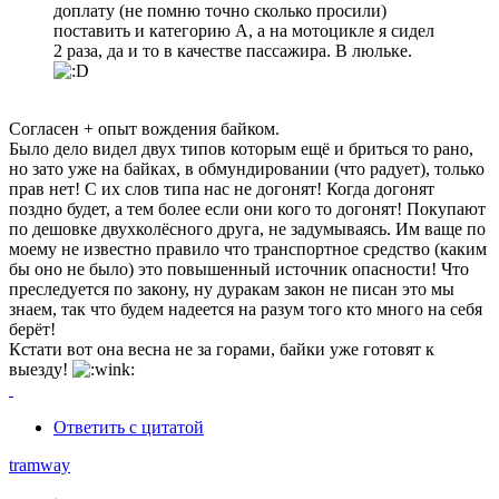
доплату (не помню точно сколько просили)
поставить и категорию А, а на мотоцикле я сидел
2 раза, да и то в качестве пассажира. В люльке.
Согласен + опыт вождения байком.
Было дело видел двух типов которым ещё и бриться то рано,
но зато уже на байках, в обмундировании (что радует), только
прав нет! С их слов типа нас не догонят! Когда догонят
поздно будет, а тем более если они кого то догонят! Покупают
по дешовке двухколёсного друга, не задумываясь. Им ваще по
моему не известно правило что транспортное средство (каким
бы оно не было) это повышенный источник опасности! Что
преследуется по закону, ну дуракам закон не писан это мы
знаем, так что будем надеется на разум того кто много на себя
берёт!
Кстати вот она весна не за горами, байки уже готовят к
выезду!
Ответить с цитатой
tramway