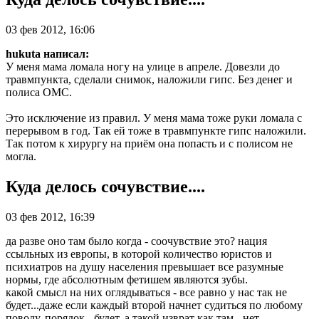
03 фев 2012, 16:06
hukuta написал:
У меня мама ломала ногу на улице в апреле. Довезли до
травмпункта, сделали снимок, наложили гипс. Без денег и
полиса ОМС.
Это исключение из правил. У меня мама тоже руки ломала с
перерывом в год. Так ей тоже в травмпункте гипс наложили.
Так потом к хирургу на приём она попасть и с полисом не
могла.
Куда делось сочувствие....
03 фев 2012, 16:39
да разве оно там было когда - соочувствие это? нация
ссыльных из европы, в которой количество юристов и
психиатров на душу населения превышает все разумные
нормы, где абсолютным фетишем являются зубы.
какой смысл на них оглядываться - все равно у нас так не
будет...даже если каждый второй начнет судиться по любому
поводу. порядок - будет, а такой изврат как там - нет.