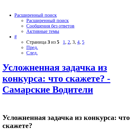
Расширенный поиск
Расширенный поиск
Сообщения без ответов
Активные темы
#
Страница
3
из
5
1
,
2
,
3
,
4
,
5
Пред.
След.
Усложненная задачка из
конкурса: что скажете? -
Самарские Водители
Усложненная задачка из конкурса: что
скажете?