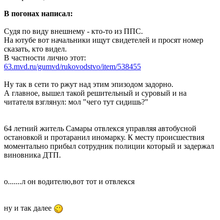
В погонах написал:
Судя по виду внешнему - кто-то из ППС.
На ютубе вот начальники ищут свидетелей и просят номер
сказать, кто видел.
В частности лично этот:
63.mvd.ru/gumvd/rukovodstvo/item/538455
Ну так в сети то ржут над этим эпизодом задорно.
А главное, вышел такой решительный и суровый и на
читателя взглянул: мол "чего тут сидишь?"
64 летний житель Самары отвлекся управляя автобусной
остановкой и протаранил иномарку. К месту происшествия
моментально прибыл сотрудник полиции который и задержал
виновника ДТП.
о.......л он водителю,вот тот и отвлекся
ну и так далее