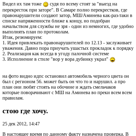
Видел их там тоже
судя по всему стоят за "выезд на
перекресток при заторе". В Самаре полно перекрестков, где
правонарушители создают затор, МШ/Аминева как-раз-таки в
списке напряженности ближе к концу, но подобран
начальством для службы не зря - один из немногих, где удобно
выполнять план по протоколам.
Итак, резюмируем:
1. Идея привлекать правонарушителей по 12.13 - заслуживает
уважения. Давно пора приучать ушастых прокладок к порядку
2. Реализация как всегда в угоду палочной системе
3. Исполнение в стиле "вор у вора дубинку украл"
на фото видно идпс остановил автомобиль черного цвета он
был с регионом 56. может быть он что то и нарушил. а про
план они любят стоять на обочине и ждать смельчаков
которые поворачивают с МШ на Аминева во преки всем всем
правилам.
стою где хочу.
25 дек 2012, 14:47
В настоящее время по данному факту назначена проверка. В