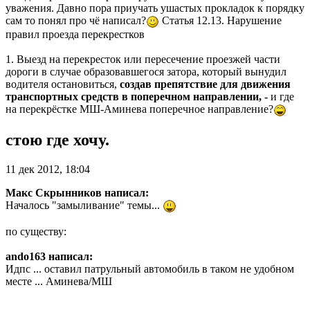
уважения. Давно пора приучать ушастых прокладок к порядку
сам то понял про чё написал?
Статья 12.13. Нарушение
правил проезда перекрестков
1. Выезд на перекресток или пересечение проезжей части
дороги в случае образовавшегося затора, который вынудил
водителя остановиться,
создав препятствие для движения
транспортных средств в поперечном направлении, -
и где
на перекрёстке МШ-Аминева поперечное направление?
стою где хочу.
11 дек 2012, 18:04
Макс Скрынников написал:
Началось "замыливание" темы...
по существу:
ando163 написал:
Идпс ... оставил патрульный автомобиль в таком не удобном
месте ... Аминева/МШ