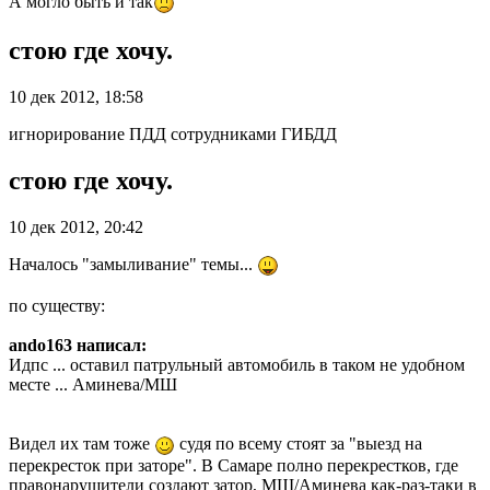
А могло быть и так
стою где хочу.
10 дек 2012, 18:58
игнорирование ПДД сотрудниками ГИБДД
стою где хочу.
10 дек 2012, 20:42
Началось "замыливание" темы...
по существу:
ando163 написал:
Идпс ... оставил патрульный автомобиль в таком не удобном
месте ... Аминева/МШ
Видел их там тоже
судя по всему стоят за "выезд на
перекресток при заторе". В Самаре полно перекрестков, где
правонарушители создают затор, МШ/Аминева как-раз-таки в