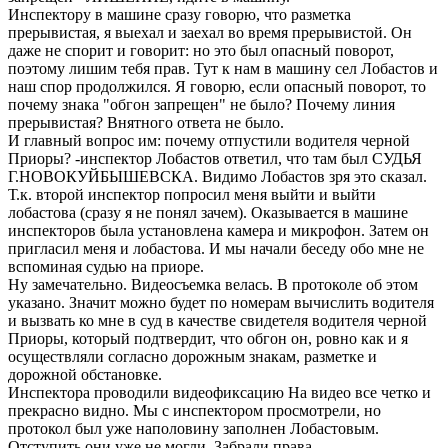
Инспектору в машине сразу говорю, что разметка
прерывистая, я выехал и заехал во время прерывистой. Он
даже не спорит и говорит: но это был опасный поворот,
поэтому лишим тебя прав. Тут к нам в машину сел Лобастов и
наш спор продолжился. Я говорю, если опасный поворот, то
почему знака "обгон запрещен" не было? Почему линия
прерывистая? Внятного ответа не было.
И главный вопрос им: почему отпустили водителя черной
Приоры? -инспектор Лобастов ответил, что там был СУДЬЯ
Г.НОВОКУЙБЫШЕВСКА. Видимо Лобастов зря это сказал.
Т.к. второй инспектор попросил меня выйти и выйти
лобастова (сразу я не понял зачем). Оказывается в машине
инспекторов была установлена камера и микрофон. Затем он
пригласил меня и лобастова. И мы начали беседу обо мне не
вспоминая судью на приоре.
Ну замечательно. Видеосъемка велась. В протоколе об этом
указано. Значит можно будет по номерам вычислить водителя
и вызвать ко мне в суд в качестве свидетеля водителя черной
Приоры, который подтвердит, что обгон он, ровно как и я
осуществляли согласно дорожным знакам, разметке и
дорожной обстановке.
Инспектора проводили видеофиксацию На видео все четко и
прекрасно видно. Мы с инспектором просмотрели, но
протокол был уже наполовину заполнен Лобастовым.
Отступить они уже не могли. Забрали права.