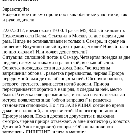
Здравствуйте.
Надеюсь мое письмо прочитают как обычные участники, так
и руководители.
22.07.2012, время около 19-00. Трасса М5, 944-ый километр.
Недоезжая села Валы. Сеъездил в Москву за две недели два
раза. Нигде не останавливали и только в Самаре.. и сразу на
лишение. Выучили новый пункт правил, чтоли? Новый план
по протоколам? Или может денег хотели?
Ситуация: сплошной поток в Самару. Четвертая поездка за две
недели, слежу за знаками и разметкой, все как обычно.
Остается последняя сотня до дома. Знак "конец зоны
запрещения обгона", разметка прерывистая, черная Приора
передо мной выходит на обгон, я за ней. Обгоняем одного,
второго, третьего, начинается изгиб дороги, Приора
перестраивается обратно в наш ряд, я следом за ней, место
было. Разметка еще прерывистая, и только спустя несколько
метров появляется знак "обгон запрещен" и разметка
становится сплошной. Но я то ЗАВЕРШИЛ обгон во время
даже не сплошной, а прерывистой. Инспектор остановил
Приору и меня. Пока я доставал документы и выходил,
смотрю, черная приора отъезжает. А мне инспектор (Лобастов
Дмитрий Александрович) говорит: Обгон на повороте
запрещен - ЛИШЕНИЕ, идите в машину.