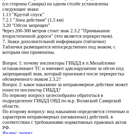
(со стороны Самары) на одном столбе установлены
следующие знаки
1.13 "Крутой спуск"
7.2.1 "Зона действия" (1,5 км)
3.20 "Обгон запрещен"
Через 200-300 метров стоит знак 2.3.2 "Примыкание
второстепенной дороги" (что является перекрестком).
7. Знаки дополнительной информации (таблички)
Таблички размещаются непосредственно под знаком, с
которым они применены.
Вопрос 1: почему инспекторы ГИБДД в п.Михайловке
останавливают ТС и вменяют адм.нарушение за обгон под
запрещающий знак, который произошел после перекрестка
обозначенного знаком 2.3.2?
Вопрос 2: какое наказание за неправомерное действие может
понести инспектор ГИБДД?
По первому вопросу целесообразно обратиться в
подразделение ГИБДД ОВД по м.р. Волжский Самарской
области.
По второму вопросу: вид наказания определяется степенью и
характером неправомерных (незаконных) действий, в
соответствии с требованиями нормативных правовых актов
РФ.
Яндекс директ