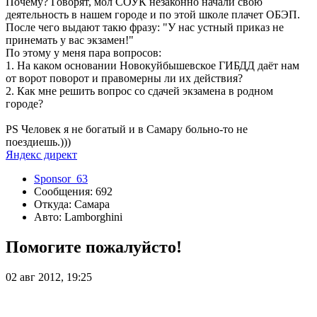
Почему? Говорят, мол СОУК незаконно начали свою
деятельность в нашем городе и по этой школе плачет ОБЭП.
После чего выдают такю фразу: "У нас устный приказ не
принемать у вас экзамен!"
По этому у меня пара вопросов:
1. На каком основании Новокуйбышевское ГИБДД даёт нам
от ворот поворот и правомерны ли их действия?
2. Как мне решить вопрос со сдачей экзамена в родном
городе?
PS Человек я не богатый и в Самару больно-то не
поездиешь.)))
Яндекс директ
Sponsor_63
Сообщения: 692
Откуда: Самара
Авто: Lamborghini
Помогите пожалуйсто!
02 авг 2012, 19:25