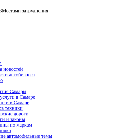
3
Местами затруднения
И
а новостей
сти автобизнеса
ео
тия Самары
услуги в Самаре
пки в Самаре
са техники
рские дороги
ги и законы
ины по маркам
холка
ие автомобильные темы