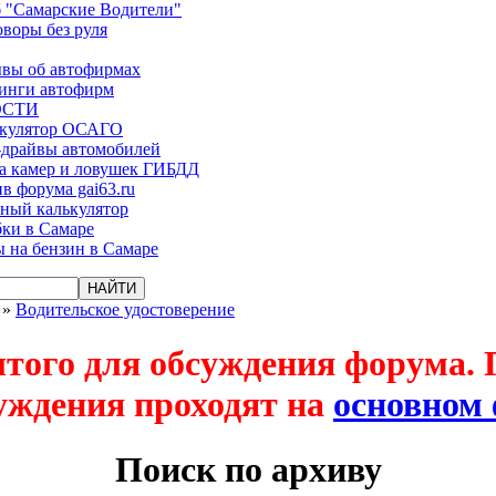
 "Самарские Водители"
оворы без руля
вы об автофирмах
инги автофирм
ОСТИ
ькулятор ОСАГО
-драйвы автомобилей
а камер и ловушек ГИБДД
в форума gai63.ru
ый калькулятор
ки в Самаре
 на бензин в Самаре
»
Водительское удостоверение
ытого для обсуждения форума.
уждения проходят на
основном
Поиск по архиву