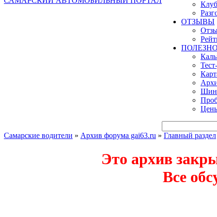
САМАРСКИЙ АВТОМОБИЛЬНЫЙ ПОРТАЛ
Клуб
Разг
ОТЗЫВЫ
Отзы
Рейт
ПОЛЕЗН
Кал
Тест
Карт
Архи
Шинн
Проб
Цены
Самарские водители
»
Архив форума gai63.ru
»
Главный раздел
Это архив закр
Все обс