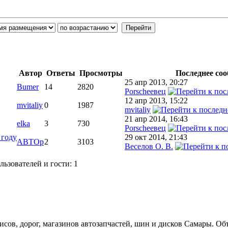
Автор
Ответы
Просмотры
Последнее со
25 апр 2013, 20:27
Bumer
14
2820
Porscheeвец
12 апр 2013, 15:22
mvitaliy
0
1987
mvitaliy
21 апр 2014, 16:43
elka
3
730
Porscheeвец
 году
29 окт 2014, 21:43
АВТОр
2
3103
Веселов О. В.
ьзователей и гости: 1
ов, дорог, магазинов автозапчастей, шин и дисков Самары. Об