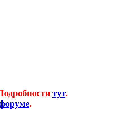
 Подробности
тут
.
 форуме
.