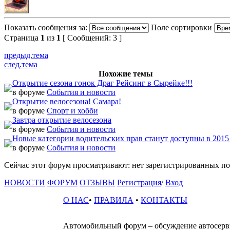
Показать сообщения за:
Поле сортировки
Страница
1
из
1
[ Сообщений: 3 ]
предыд.тема
след.тема
Похожие темы
Открытие сезона гонок Драг Рейсинг в Сырейке!!!
в форуме
События и новости
Открытие велосезона! Самара!
в форуме
Спорт и хобби
Завтра открытие велосезона
в форуме
События и новости
Новые категории водительских прав станут доступны в 2015
в форуме
События и новости
Сейчас этот форум просматривают: нет зарегистрированных пол
НОВОСТИ
ФОРУМ
ОТЗЫВЫ
Регистрация
/
Вход
О НАС
•
ПРАВИЛА
•
КОНТАКТЫ
Автомобильный форум – обсуждение автосервис