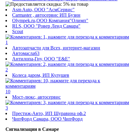
Asm Auto, ООО "АсмСервис"
Carmaster , автосервис ИП Бузин
Olympek.ru,ООО Компания"Олимп"
RLS, ООО "Ровер Ленд Самара"
Scout
1
Автозапчасти для Всех, интернет-магазин
Автомасла63
Антилопа-Гну, ООО "E&E"
2
Колеса даром, ИП Кулушев
10
Мост-люкс, автосервис
3
Престиж-Авто, ИП Шуравина оф.2
ЧипФорд Самара, ООО ЧипФорд
Сигнализации в Самаре