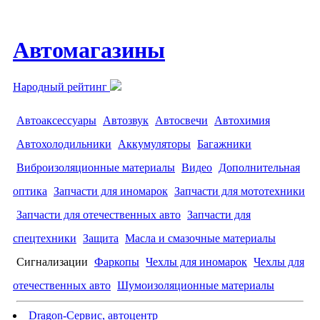
Автомагазины
Народный рейтинг
Автоаксессуары
Автозвук
Автосвечи
Автохимия
Автохолодильники
Аккумуляторы
Багажники
Виброизоляционные материалы
Видео
Дополнительная
оптика
Запчасти для иномарок
Запчасти для мототехники
Запчасти для отечественных авто
Запчасти для
спецтехники
Защита
Масла и смазочные материалы
Сигнализации
Фаркопы
Чехлы для иномарок
Чехлы для
отечественных авто
Шумоизоляционные материалы
Dragon-Сервис, автоцентр