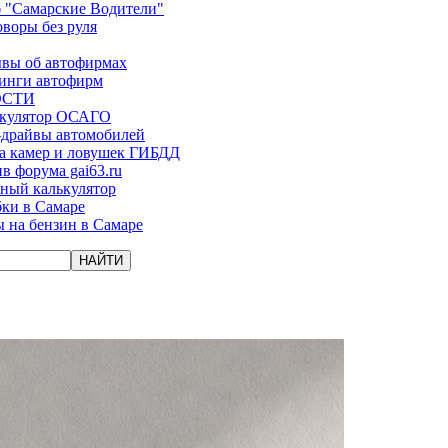
 "Самарские Водители"
оворы без руля
вы об автофирмах
инги автофирм
ОСТИ
ькулятор ОСАГО
-драйвы автомобилей
а камер и ловушек ГИБДД
в форума gai63.ru
ый калькулятор
ки в Самаре
 на бензин в Самаре