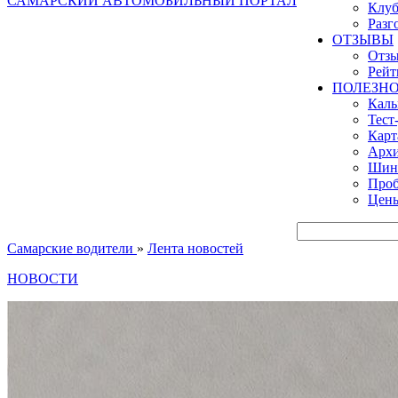
САМАРСКИЙ АВТОМОБИЛЬНЫЙ ПОРТАЛ
Клуб
Разг
ОТЗЫВЫ
Отзы
Рейт
ПОЛЕЗН
Кал
Тест
Карт
Архи
Шинн
Проб
Цены
Самарские водители
»
Лента новостей
НОВОСТИ