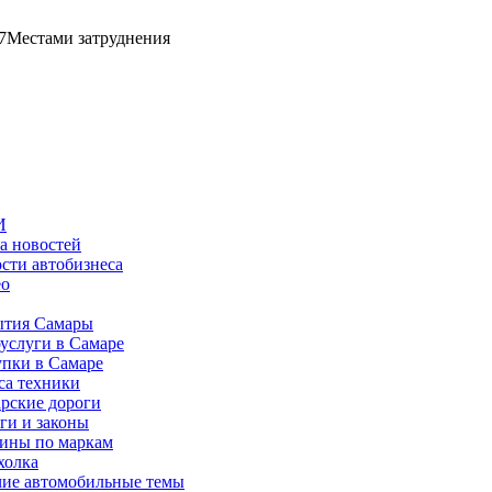
7
Местами затруднения
И
а новостей
сти автобизнеса
ео
тия Самары
услуги в Самаре
пки в Самаре
са техники
рские дороги
ги и законы
ины по маркам
холка
ие автомобильные темы