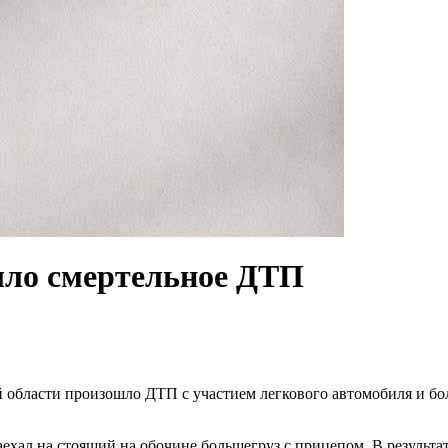
шло смертельное ДТП
 области произошло ДТП с участием легкового автомобиля и бо
ал на стоящий на обочине большегруз с прицепом. В результат