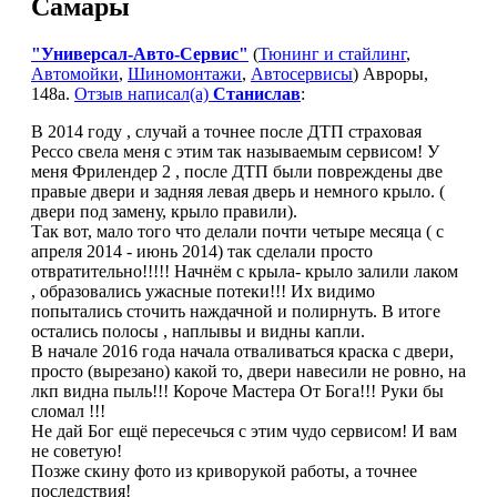
Самары
"Универсал-Авто-Сервис"
(
Тюнинг и стайлинг
,
Автомойки
,
Шиномонтажи
,
Автосервисы
) Авроры,
148а.
Отзыв написал(а)
Станислав
:
В 2014 году , случай а точнее после ДТП страховая
Рессо свела меня с этим так называемым сервисом! У
меня Фрилендер 2 , после ДТП были повреждены две
правые двери и задняя левая дверь и немного крыло. (
двери под замену, крыло правили).
Так вот, мало того что делали почти четыре месяца ( с
апреля 2014 - июнь 2014) так сделали просто
отвратительно!!!!! Начнём с крыла- крыло залили лаком
, образовались ужасные потеки!!! Их видимо
попытались сточить наждачной и полирнуть. В итоге
остались полосы , наплывы и видны капли.
В начале 2016 года начала отваливаться краска с двери,
просто (вырезано) какой то, двери навесили не ровно, на
лкп видна пыль!!! Короче Мастера От Бога!!! Руки бы
сломал !!!
Не дай Бог ещё пересечься с этим чудо сервисом! И вам
не советую!
Позже скину фото из криворукой работы, а точнее
последствия!