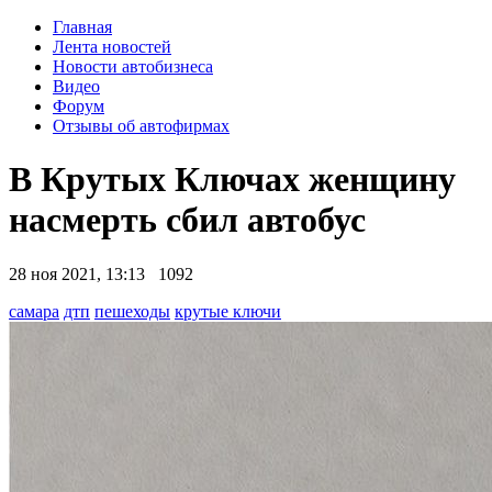
Главная
Лента новостей
Новости автобизнеса
Видео
Форум
Отзывы об автофирмах
В Крутых Ключах женщину
насмерть сбил автобус
28 ноя 2021, 13:13
1092
самара
дтп
пешеходы
крутые ключи