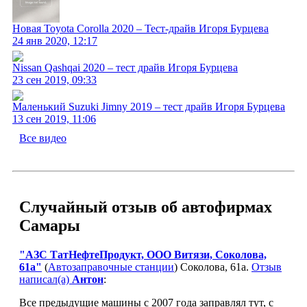
Новая Toyota Corolla 2020 – Тест-драйв Игоря Бурцева
24 янв 2020, 12:17
Nissan Qashqai 2020 – тест драйв Игоря Бурцева
23 сен 2019, 09:33
Маленький Suzuki Jimny 2019 – тест драйв Игоря Бурцева
13 сен 2019, 11:06
Все видео
Случайный отзыв об автофирмах
Самары
"АЗС ТатНефтеПродукт, ООО Витязи, Соколова,
61а"
(
Автозаправочные станции
) Соколова, 61а.
Отзыв
написал(а)
Антон
:
Все предыдущие машины с 2007 года заправлял тут, с