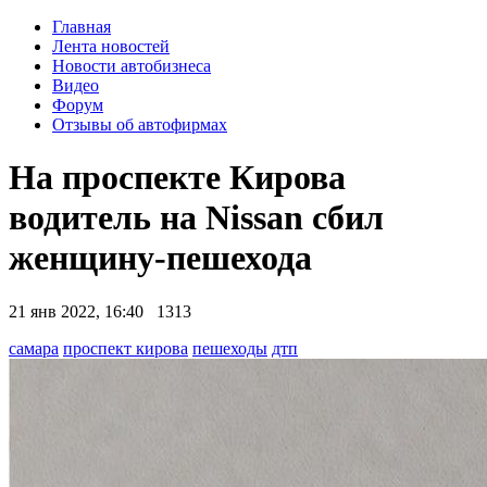
Главная
Лента новостей
Новости автобизнеса
Видео
Форум
Отзывы об автофирмах
На проспекте Кирова
водитель на Nissan сбил
женщину-пешехода
21 янв 2022, 16:40
1313
самара
проспект кирова
пешеходы
дтп