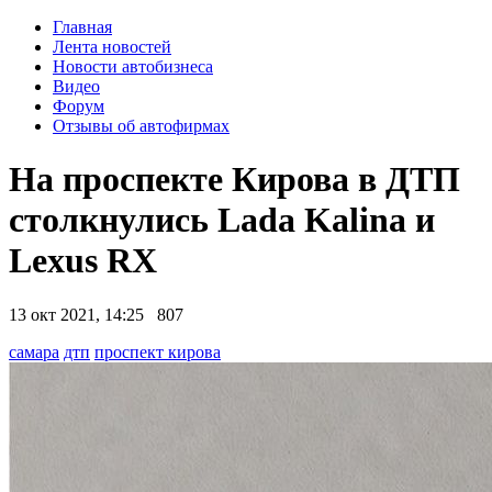
Главная
Лента новостей
Новости автобизнеса
Видео
Форум
Отзывы об автофирмах
На проспекте Кирова в ДТП
столкнулись Lada Kalina и
Lexus RX
13 окт 2021, 14:25
807
самара
дтп
проспект кирова