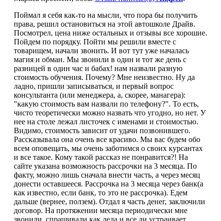
Поймал я себя как-то на мысли, что пора бы получить
права, решил остановиться на этой автошколе Драйв.
Посмотрел, цена ниже остальных и отзывы все хорошие.
Пойдем по порядку. Пойти мы решили вместе с
товарищем, начали звонить. И вот тут уже началась
магия и обман. Мы звонили в один и тот же день с
разницей в один час и бабах! нам назвали разную
стоимость обучения. Почему? Мне неизвестно. Ну да
ладно, пришли записываться, и первый вопрос
консультанта (или менеджера, а, скорее, манагера):
"какую стоимость вам назвали по телефону?". То есть,
чисто теоретически можно назвать что угодно, но нет. У
нее на столе лежал листочек с именами и стоимостью.
Видимо, стоимость зависит от удачи позвонившего.
Рассказывала она очень все красиво. Мы вас будем обо
всем оповещать, мы очень заботимся о своих курсантах
и все такое. Кому такой рассказ не понравится?! На
сайте указана возможность рассрочки на 3 месяца. По
факту, можно лишь сначала внести часть, а через месяц
донести оставшееся. Рассрочка на 3 месяца через банк(а
как известно, если банк, то это не рассрочка). Едем
дальше (вернее, ползем). Отдал я часть денег, заключили
договор. На протяжении месяца периодически мне
звонили, спрашивали как дела и все ли устраивает.