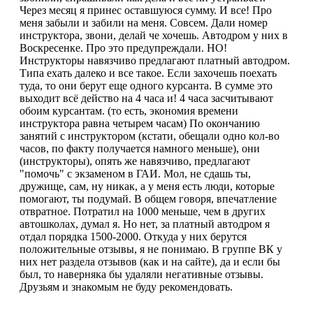
Через месяц я принес оставшуюся сумму. И все! Про
меня забыли и забили на меня. Совсем. Дали номер
инструктора, звони, делай че хочешь. Автодром у них в
Воскресенке. Про это предупреждали. НО!
Инструкторы навязчиво предлагают платный автодром.
Типа ехать далеко и все такое. Если захочешь поехать
туда, то они берут еще одного курсанта. В сумме это
выходит всё действо на 4 часа и! 4 часа засчитывают
обоим курсантам. (то есть, экономия времени
инструктора равна четырем часам) По окончанию
занятий с инструктором (кстати, обещали одно кол-во
часов, по факту получается намного меньше), они
(инструкторы), опять же навязчиво, предлагают
"помочь" с экзаменом в ГАИ. Мол, не сдашь ты,
дружище, сам, ну никак, а у меня есть люди, которые
помогают, ты подумай. В общем говоря, впечатление
отвратное. Потратил на 1000 меньше, чем в других
автошколах, думал я. Но нет, за платный автодром я
отдал порядка 1500-2000. Откуда у них берутся
положительные отзывы, я не понимаю. В группе ВК у
них нет раздела отзывов (как и на сайте), да и если бы
был, то наверняка бы удаляли негативные отзывы.
Друзьям и знакомым не буду рекомендовать.