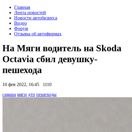
Главная
Лента новостей
Новости автобизнеса
Видео
Форум
Отзывы об автофирмах
На Мяги водитель на Skoda
Octavia сбил девушку-
пешехода
10 фев 2022, 16:45
1110
самара
мяги
дтп
пешеходы