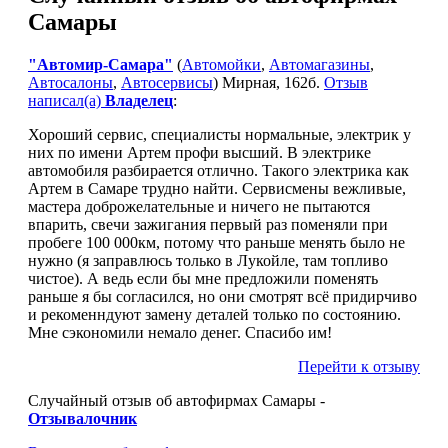
Самары
"Автомир-Самара"
(
Автомойки
,
Автомагазины
,
Автосалоны
,
Автосервисы
) Мирная, 162б.
Отзыв
написал(а)
Владелец
:
Хороший сервис, специалисты нормальные, электрик у
них по имени Артем профи высший. В электрике
автомобиля разбирается отлично. Такого электрика как
Артем в Самаре трудно найти. Сервисмены вежливые,
мастера доброжелательные и ничего не пытаются
впарить, свечи зажигания первый раз поменяли при
пробеге 100 000км, потому что раньше менять было не
нужно (я заправлюсь только в Лукойле, там топливо
чистое). А ведь если бы мне предложили поменять
раньше я бы согласился, но они смотрят всё придирчиво
и рекоменндуют замену деталей только по состоянию.
Мне сэкономили немало денег. Спасибо им!
Перейти к отзыву
Случайный отзыв об автофирмах Самары -
Отзывалочник