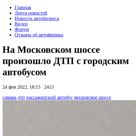
Главная
Лента новостей
Новости автобизнеса
Видео
Форум
Отзывы об автофирмах
На Московском шоссе
произошло ДТП с городским
автобусом
24 фев 2022, 18:15
2413
самара
дтп
пассажирский автобус
московское шоссе