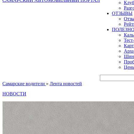
САМАРСКИЙ АВТОМОБИЛЬНЫЙ ПОРТАЛ
Клуб
Разг
ОТЗЫВЫ
Отзы
Рейт
ПОЛЕЗН
Кал
Тест
Карт
Архи
Шинн
Проб
Цены
Самарские водители
»
Лента новостей
НОВОСТИ