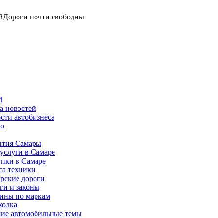
3
Дороги почти свободны
И
а новостей
сти автобизнеса
ео
тия Самары
услуги в Самаре
пки в Самаре
са техники
рские дороги
ги и законы
ины по маркам
холка
ие автомобильные темы