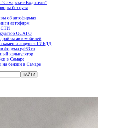
 "Самарские Водители"
оворы без руля
вы об автофирмах
инги автофирм
ОСТИ
ькулятор ОСАГО
-драйвы автомобилей
а камер и ловушек ГИБДД
в форума gai63.ru
ый калькулятор
ки в Самаре
 на бензин в Самаре