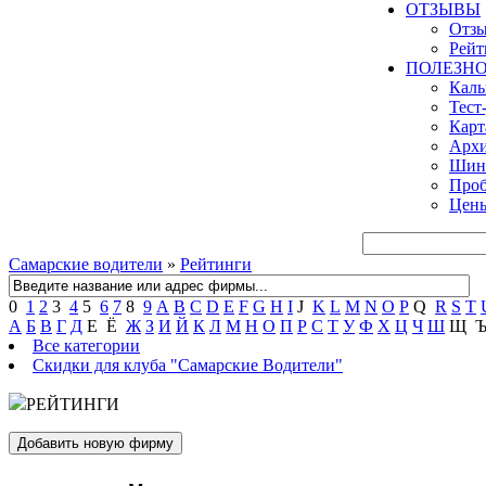
ОТЗЫВЫ
Отзы
Рейт
ПОЛЕЗН
Кал
Тест
Карт
Архи
Шинн
Проб
Цены
Самарские водители
»
Рейтинги
0
1
2
3
4
5
6
7
8
9
A
B
C
D
E
F
G
H
I
J
K
L
M
N
O
P
Q
R
S
T
А
Б
В
Г
Д
Е
Ё
Ж
З
И
Й
К
Л
М
Н
О
П
Р
С
Т
У
Ф
Х
Ц
Ч
Ш
Щ
Все категории
Скидки для клуба "Самарские Водители"
РЕЙТИНГИ
Добавить новую фирму