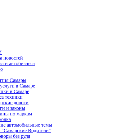
И
а новостей
сти автобизнеса
ео
тия Самары
услуги в Самаре
пки в Самаре
са техники
рские дороги
ги и законы
ины по маркам
холка
ие автомобильные темы
 "Самарские Водители"
оворы без руля