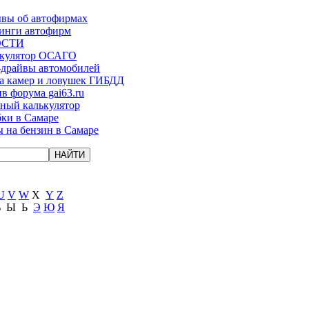
вы об автофирмах
инги автофирм
ОСТИ
ькулятор ОСАГО
-драйвы автомобилей
а камер и ловушек ГИБДД
в форума gai63.ru
ый калькулятор
ки в Самаре
 на бензин в Самаре
U
V
W
X
Y
Z
Ъ
Ы
Ь
Э
Ю
Я