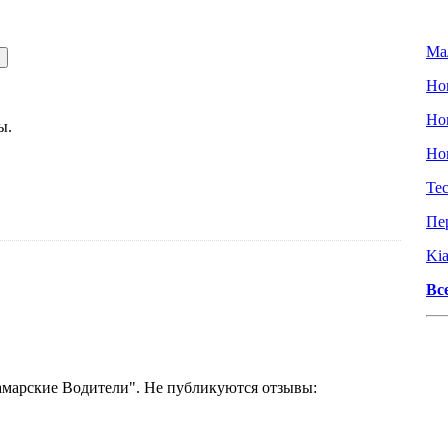
Ма
Нов
Но
ы.
Но
Тес
Пе
Kia
Вс
амарские Водители". Не публикуются отзывы: