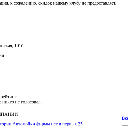
ция, к сожалению, скидок нашему клубу не предоставляет.
нская, 101б
ий
рейтинг.
 никто не голосовал.
МПАНИИ
Вс
егории Автомойки фирмы нет в первых 25
.