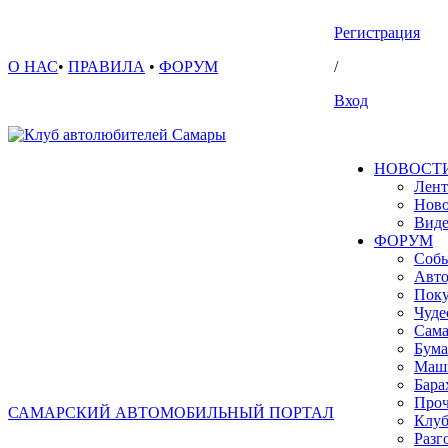
Регистрация
О НАС
•
ПРАВИЛА
•
ФОРУМ
/
Вход
НОВОСТ
Лент
Ново
Вид
ФОРУМ
Собы
Авто
Поку
Чуде
Сама
Бума
Маш
Бара
Проч
САМАРСКИЙ АВТОМОБИЛЬНЫЙ ПОРТАЛ
Клуб
Разг