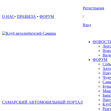
Регистрация
О НАС
•
ПРАВИЛА
•
ФОРУМ
/
Вход
НОВОСТ
Лент
Ново
Вид
ФОРУМ
Собы
Авто
Поку
Чуде
Сама
Бума
Маш
Бара
Проч
САМАРСКИЙ АВТОМОБИЛЬНЫЙ ПОРТАЛ
Клуб
Разг