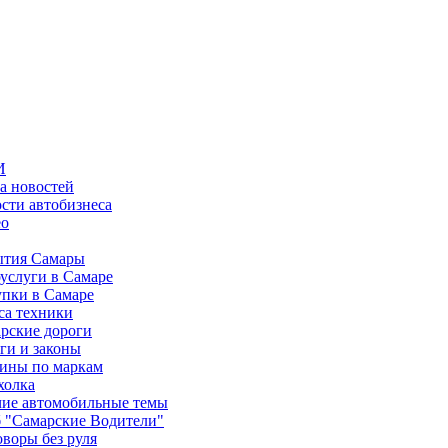
И
а новостей
сти автобизнеса
ео
тия Самары
услуги в Самаре
пки в Самаре
са техники
рские дороги
ги и законы
ины по маркам
холка
ие автомобильные темы
 "Самарские Водители"
оворы без руля