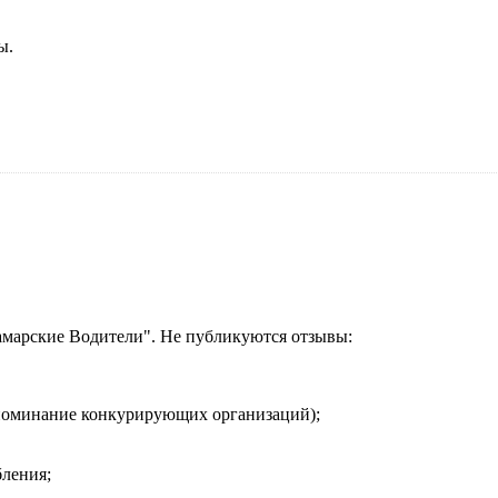
ы.
амарские Водители". Не публикуются отзывы:
упоминание конкурирующих организаций);
ления;