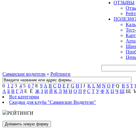
ОТЗЫВЫ
Отзы
Рейт
ПОЛЕЗН
Кал
Тест
Карт
Архи
Шинн
Проб
Цены
Самарские водители
»
Рейтинги
0
1
2
3
4
5
6
7
8
9
A
B
C
D
E
F
G
H
I
J
K
L
M
N
O
P
Q
R
S
T
А
Б
В
Г
Д
Е
Ё
Ж
З
И
Й
К
Л
М
Н
О
П
Р
С
Т
У
Ф
Х
Ц
Ч
Ш
Щ
Все категории
Скидки для клуба "Самарские Водители"
РЕЙТИНГИ
Добавить новую фирму