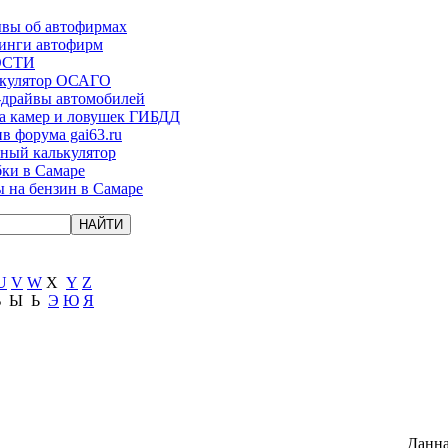
вы об автофирмах
инги автофирм
ОСТИ
ькулятор ОСАГО
-драйвы автомобилей
а камер и ловушек ГИБДД
в форума gai63.ru
ый калькулятор
ки в Самаре
 на бензин в Самаре
U
V
W
X
Y
Z
Ъ
Ы
Ь
Э
Ю
Я
Данна