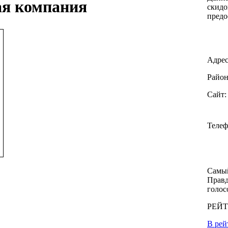
я компания
скидо
предо
Адрес
Район
Сайт
Теле
Самый
Правд
голос
РЕЙ
В рей