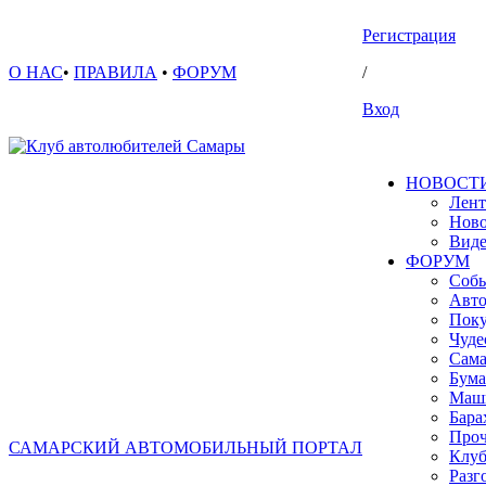
Регистрация
О НАС
•
ПРАВИЛА
•
ФОРУМ
/
Вход
НОВОСТ
Лент
Ново
Вид
ФОРУМ
Собы
Авто
Поку
Чуде
Сама
Бума
Маш
Бара
Проч
САМАРСКИЙ АВТОМОБИЛЬНЫЙ ПОРТАЛ
Клуб
Разг