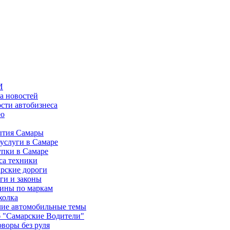
И
а новостей
сти автобизнеса
ео
тия Самары
услуги в Самаре
пки в Самаре
са техники
рские дороги
ги и законы
ины по маркам
холка
ие автомобильные темы
 "Самарские Водители"
оворы без руля