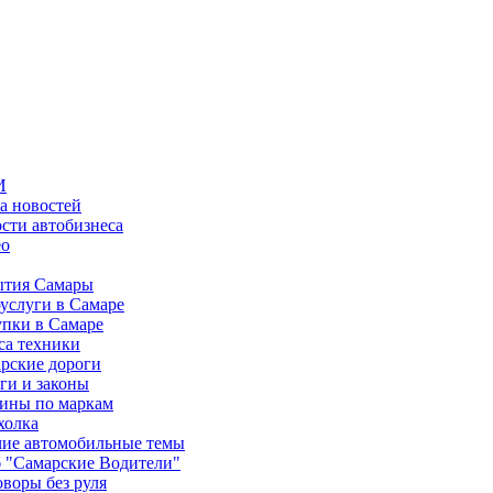
И
а новостей
сти автобизнеса
ео
тия Самары
услуги в Самаре
пки в Самаре
са техники
рские дороги
ги и законы
ины по маркам
холка
ие автомобильные темы
 "Самарские Водители"
оворы без руля