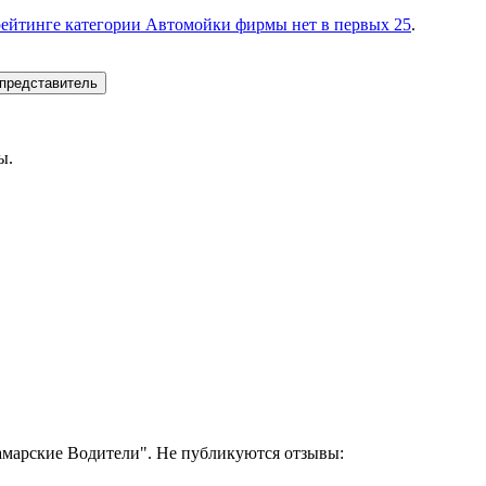
рейтинге категории Автомойки фирмы нет в первых 25
.
представитель
ы.
амарские Водители". Не публикуются отзывы: