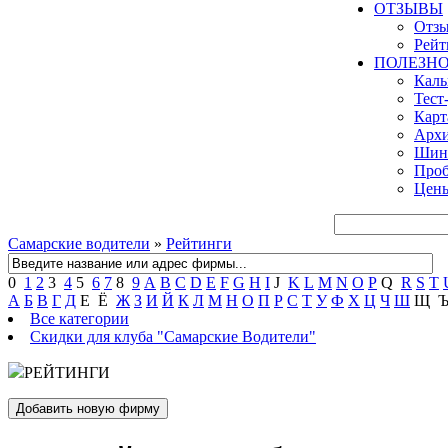
ОТЗЫВЫ
Отзы
Рейт
ПОЛЕЗН
Кал
Тест
Карт
Архи
Шинн
Проб
Цены
Самарские водители
»
Рейтинги
0
1
2
3
4
5
6
7
8
9
A
B
C
D
E
F
G
H
I
J
K
L
M
N
O
P
Q
R
S
T
А
Б
В
Г
Д
Е
Ё
Ж
З
И
Й
К
Л
М
Н
О
П
Р
С
Т
У
Ф
Х
Ц
Ч
Ш
Щ
Все категории
Скидки для клуба "Самарские Водители"
РЕЙТИНГИ
Добавить новую фирму