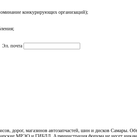
упоминание конкурирующих организаций);
ления;
Эл. почта
ов, дорог, магазинов автозапчастей, шин и дисков Самары. Об
арские МРЭО и ГИБДД. Администрация форума не несет никакой