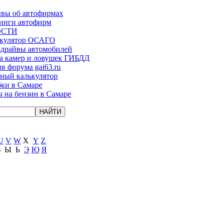
вы об автофирмах
инги автофирм
ОСТИ
ькулятор ОСАГО
-драйвы автомобилей
а камер и ловушек ГИБДД
в форума gai63.ru
ый калькулятор
ки в Самаре
 на бензин в Самаре
U
V
W
X
Y
Z
Ъ
Ы
Ь
Э
Ю
Я