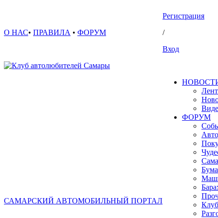
Регистрация
О НАС
•
ПРАВИЛА
•
ФОРУМ
/
Вход
НОВОСТ
Лент
Ново
Вид
ФОРУМ
Собы
Авто
Поку
Чуде
Сама
Бума
Маш
Бара
Проч
САМАРСКИЙ АВТОМОБИЛЬНЫЙ ПОРТАЛ
Клуб
Разг