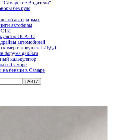
 "Самарские Водители"
оворы без руля
вы об автофирмах
инги автофирм
ОСТИ
ькулятор ОСАГО
-драйвы автомобилей
а камер и ловушек ГИБДД
в форума gai63.ru
ый калькулятор
ки в Самаре
 на бензин в Самаре