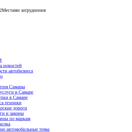
2
Местами затруднения
И
а новостей
сти автобизнеса
ео
тия Самары
услуги в Самаре
пки в Самаре
са техники
рские дороги
ги и законы
ины по маркам
холка
ие автомобильные темы