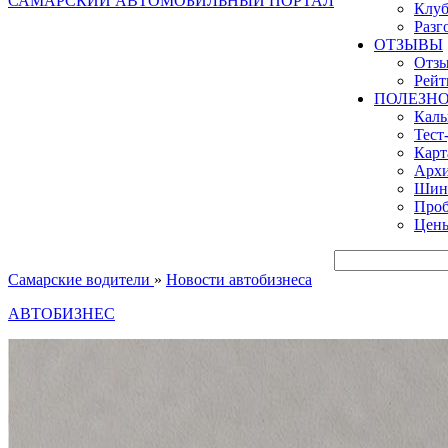
САМАРСКИЙ АВТОМОБИЛЬНЫЙ ПОРТАЛ
Клуб
Разг
ОТЗЫВЫ
Отзы
Рейт
ПОЛЕЗН
Кал
Тест
Карт
Архи
Шинн
Проб
Цены
Самарские водители
»
Новости автобизнеса
АВТОБИЗНЕС